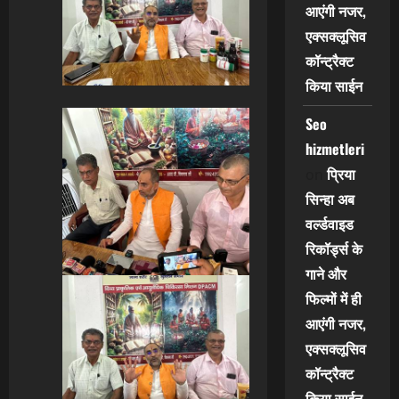
आएंगी नजर,
एक्सक्लूसिव
कॉन्ट्रैक्ट
किया साईन
Seo
hizmetleri
प्रिया
on
सिन्हा अब
वर्ल्डवाइड
रिकॉर्ड्स के
गाने और
फिल्मों में ही
आएंगी नजर,
एक्सक्लूसिव
कॉन्ट्रैक्ट
किया साईन