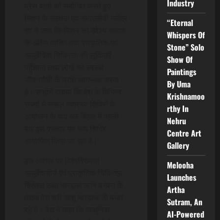
Industry
प्रेस वार्ता को संबोधित करते हुए
मिशन के संरक्षक एवं समाजसेवी गजेंद्र
“Eternal
झा ने कहा कि मिशन का उद्देश्य समाज
Whispers Of
के अंतिम व्यक्ति तक प्राकृतिक एवं
Stone” Solo
आयुर्वेदिक चिकित्सा की सुविधाएँ
Show Of
पहुँचाना तथा लोगों को स्वस्थ
Paintings
जीवनशैली के प्रति जागरूक करना
By Uma
है। उन्होंने बताया कि देश के विभिन्न
Krishnamoo
राज्यों में सफल स्वास्थ्य शिविरों के
rthy In
आयोजन के बाद अब बिहार में पहली
Nehru
बार इस प्रकार का भव्य शिविर
Centre Art
आयोजित किया जा रहा है।
Gallery
इस अवसर पर विश्वविख्यात
Melooha
आयुर्वेदाचार्य एवं प्राकृतिक चिकित्सा
Launches
विशेषज्ञ तथा भारद्वाज ऋषि परंपरा के
Artha
वंशज वैद्य श्री आशु भारद्वाज जी पधार
Sutram, An
रहे हैं। वैद्य ने कहा कि आधुनिक
AI-Powered