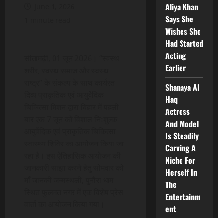
Aliya Khan
June 1, 2026
Says She
1 minute read
Wishes She
Had Started
Acting
सीतामढ़ी, 01 जून 2026। “स्वस्थ
Earlier
शरीर, स्वस्थ समाज और स्वस्थ
राष्ट्र” के संकल्प के साथ कार्यरत
Shanaya Al
दिव्य प्राकृतिक एवं आयुर्वेदिक
Haq
चिकित्सा मिशन द्वारा बिहार में पहली
Actress
बार एक 7 जून को विशाल निःशुल्क
And Model
आयुर्वेदिक एवं प्राकृतिक चिकित्सा
Is Steadily
स्वास्थ्य शिविर का आयोजन किया जा
Carving A
रहा है। इस ऐतिहासिक आयोजन की
Niche For
जानकारी साझा करने हेतु सोमवार को
Herself In
माँ जानकी जन्मस्थली, पुनौरा धाम
The
स्थित फुलमत नगर में एक विशेष प्रेस
Entertainm
वार्ता का आयोजन किया गया।
ent