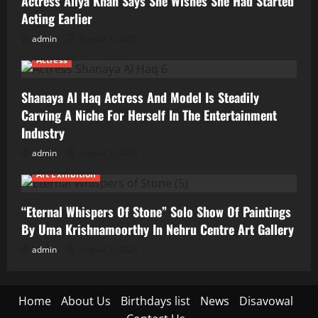
Actress Aliya Khan Says She Wishes She Had Started
Acting Earlier
admin
August 7, 2026
Actress
Shanaya Al Haq Actress And Model Is Steadily
Carving A Niche For Herself In The Entertainment
Industry
admin
August 7, 2026
Art Exhibition
“Eternal Whispers Of Stone” Solo Show Of Paintings
By Uma Krishnamoorthy In Nehru Centre Art Gallery
admin
August 7, 2026
Home
About Us
Birthdays list
News
Disavowal