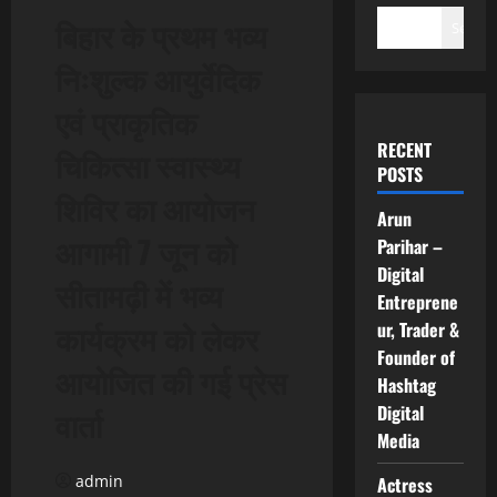
बिहार के प्रथम भव्य
Search
निःशुल्क आयुर्वेदिक
एवं प्राकृतिक
RECENT
चिकित्सा स्वास्थ्य
POSTS
शिविर का आयोजन
Arun
आगामी 7 जून को
Parihar –
Digital
सीतामढ़ी में भव्य
Entreprene
कार्यक्रम को लेकर
ur, Trader &
Founder of
आयोजित की गई प्रेस
Hashtag
Digital
वार्ता
Media
admin
Actress