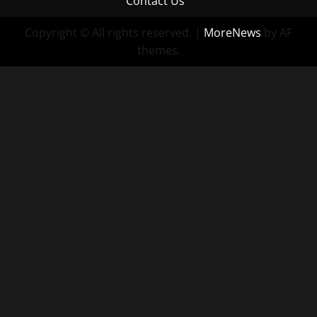
Contact Us
Copyright © All rights reserved.
|
MoreNews
by AF
themes.