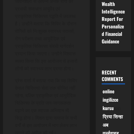
जीवनशैली से उत्पन्न अनेक रोगों का
Wealth
प्रभावी समाधान आयुर्वेद एवं
Intelligence
प्राकृतिक चिकित्सा पद्धति में उपलब्ध
Report For
है। उन्होंने बताया कि शिविर के दौरान
Personalize
रोगियों को निःशुल्क स्वास्थ्य परामर्श,
d Financial
रोग परीक्षण तथा आयुर्वेदिक एवं
Guidance
प्राकृतिक चिकित्सा संबंधी मार्गदर्शन
प्रदान किया जाएगा। उन्होंने विश्वास
व्यक्त किया कि इस आयोजन से हजारों
लोगों को स्वास्थ्य लाभ प्राप्त होगा।
RECENT
COMMENTS
प्रेस वार्ता में बताया गया कि यह शिविर
केवल चिकित्सा सेवा तक सीमित नहीं
online
रहेगा, बल्कि प्राकृतिक एवं आयुर्वेदिक
ingilizce
चिकित्सा के प्रति जन-जागरूकता
kursu
on
बढ़ाने का एक व्यापक अभियान भी
प्रिया सिन्हा
सिद्ध होगा। मिशन द्वारा समाज के सभी
अब
वर्गों से इस आयोजन में भाग लेकर लाभ
उठाने की अपील की गई।
वर्ल्डवाइड