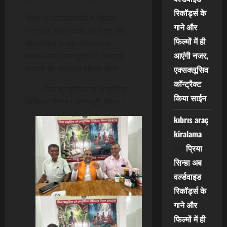
रिकॉर्ड्स के
मिशन के पदाधिकारियों ने मीडिया
गाने और
जगत का आभार व्यक्त करते हुए कहा
फिल्मों में ही
कि जनहित के इस अभियान को
आएंगी नजर,
व्यापक स्तर तक पहुँचाने में समाचार
माध्यमों की महत्वपूर्ण भूमिका रहेगी।
एक्सक्लूसिव
कॉन्ट्रैक्ट
——-दिव्य प्राकृतिक एवं आयुर्वेदिक
किया साईन
चिकित्सा मिशन ( सीतामढ़ी, बिहार )
kıbrıs araç
kiralama
प्रिया
on
सिन्हा अब
वर्ल्डवाइड
रिकॉर्ड्स के
गाने और
फिल्मों में ही