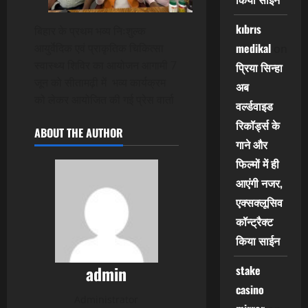
kıbrıs
बिहार के प्रथम भव्य निःशुल्क
medikal
आयुर्वेदिक एवं प्राकृतिक चिकित्सा
on
स्वास्थ्य शिविर का आयोजन आगामी 7
प्रिया सिन्हा
जून को सीतामढ़ी में भव्य कार्यक्रम
अब
को लेकर आयोजित की गई प्रेस वार्ता
वर्ल्डवाइड
रिकॉर्ड्स के
ABOUT THE AUTHOR
गाने और
फिल्मों में ही
आएंगी नजर,
एक्सक्लूसिव
कॉन्ट्रैक्ट
किया साईन
admin
stake
casino
Administrator