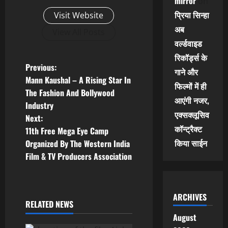
mirror
on
प्रिया सिन्हा
Visit Website
अब
View All Posts
वर्ल्डवाइड
रिकॉर्ड्स के
P
Previous:
गाने और
Mann Kaushal – A Rising Star In
फिल्मों में ही
o
The Fashion And Bollywood
आएंगी नजर,
Industry
s
एक्सक्लूसिव
Next:
कॉन्ट्रैक्ट
t
11th Free Mega Eye Camp
किया साईन
Organized By The Western India
n
Film & TV Producers Association
a
v
ARCHIVES
RELATED NEWS
i
August