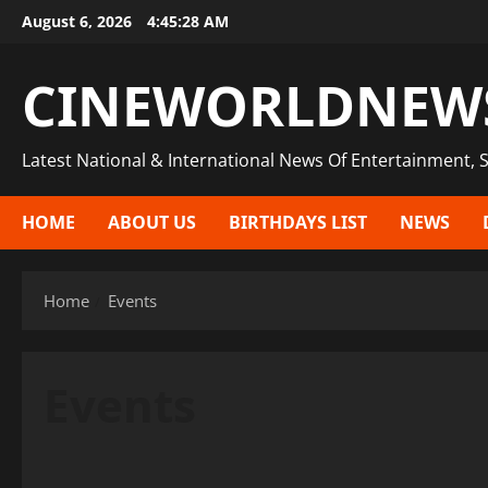
Skip
August 6, 2026
4:45:28 AM
to
content
CINEWORLDNEW
Latest National & International News Of Entertainment, S
HOME
ABOUT US
BIRTHDAYS LIST
NEWS
Home
Events
Events
Events