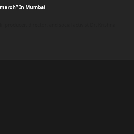
Samaroh” In Mumbai
 producer, director, and social activist Dr. Krishna