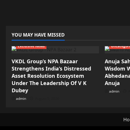
YOU MAY HAVE MISSED
Exclusive News
Uncategor
VKDL Group’s NPA Bazaar
Anuja Sah
Strengthens India’s Distressed
Wisdom W
Asset Resolution Ecosystem
Abhedana
Under The Leadership Of V K
Anuja
Dubey
admin
A
admin
August 5, 2026
Ho