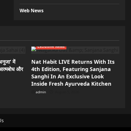
Web News
Exclusive News
नुजा’ में
Nat Habit LIVE Returns With Its
, आत्मबोध और
4th Edition, Featuring Sanjana
Sanghi In An Exclusive Look
Inside Fresh Ayurveda Kitchen
admin
August 5, 2026
Us