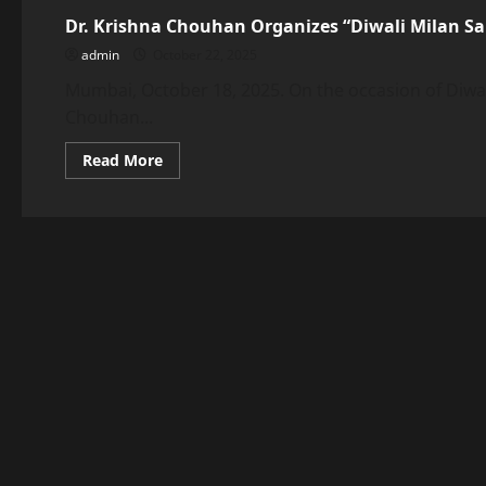
Dr. Krishna Chouhan Organizes “Diwali Milan 
admin
October 22, 2025
Mumbai, October 18, 2025. On the occasion of Diwali,
Chouhan...
Read
Read More
more
about
Dr.
Krishna
Chouhan
Organizes
“Diwali
Milan
Samaroh”
In
Mumbai