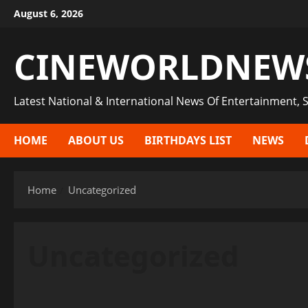
Skip
August 6, 2026
to
content
CINEWORLDNEW
Latest National & International News Of Entertainment, S
HOME
ABOUT US
BIRTHDAYS LIST
NEWS
Home
Uncategorized
Uncategorized