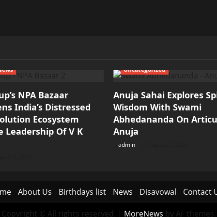
 News
Uncategorized
up’s NPA Bazaar
Anuja Sahai Explores Spi
ns India’s Distressed
Wisdom With Swami
olution Ecosystem
Abhedananda On Articu
 Leadership Of V K
Anuja
admin
August 5, 2026
ust 5, 2026
me
About Us
Birthdays list
News
Disavowal
Contact 
Copyright © All rights reserved.
|
MoreNews
by AF themes.