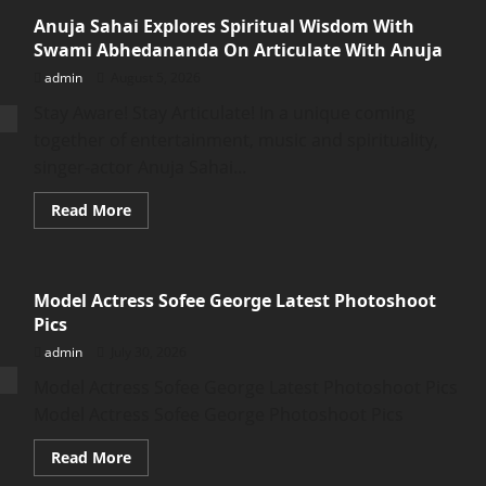
Anuja Sahai Explores Spiritual Wisdom With
Swami Abhedananda On Articulate With Anuja
admin
August 5, 2026
Stay Aware! Stay Articulate! In a unique coming
together of entertainment, music and spirituality,
singer-actor Anuja Sahai...
Read
Read More
more
about
Anuja
Sahai
Explores
Model Actress Sofee George Latest Photoshoot
Spiritual
Wisdom
Pics
With
Swami
admin
July 30, 2026
Abhedananda
On
Model Actress Sofee George Latest Photoshoot Pics
Articulate
With
Model Actress Sofee George Photoshoot Pics
Anuja
Read
Read More
more