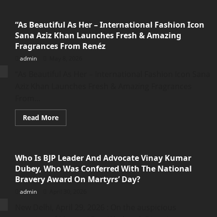
“As Beautiful As Her – International Fashion Icon
Sana Aziz Khan Launches Fresh & Amazing
Fragrances From Renéz
admin
May 8, 2026
“As Beautiful As Her – International Fashion Icon Sana
Aziz Khan Launches Fresh & Amazing Fragrances
From...
Read
Read More
more
about
“As
Beautiful
As
Who Is BJP Leader And Advocate Vinay Kumar
Her
–
Dubey, Who Was Conferred With The National
International
Fashion
Bravery Award On Martyrs’ Day?
Icon
Sana
admin
April 30, 2026
Aziz
Khan
New Delhi, April 29, 2026 : On the auspicious
Launches