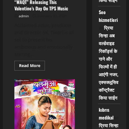
किया साईन
Director
“WAQT” Releasing This
Keval
Valentine’s Day On TPS Music
Kumar’s
Seo
Music
admin
February 13, 2026
Video
hizmetleri
JAWANI
Acclaimed actor, producer
MARJANI
on
प्रिया
!
and director SK. Tiwari is all
सिन्हा अब
set to present his
वर्ल्डवाइड
ambitious and emotionally
रिकॉर्ड्स के
stirring...
गाने और
Read
Read More
फिल्मों में ही
more
about
आएंगी नजर,
SK.
एक्सक्लूसिव
Tiwari’s
Soulful
कॉन्ट्रैक्ट
Music
Album
किया साईन
“WAQT”
Releasing
This
kıbrıs
Valentine’s
Day
medikal
on
On
TPS
प्रिया सिन्हा
Music