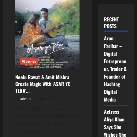
RECENT
POSTS
Arun
Parihar –
Digital
Entreprene
Albums
ur, Trader &
Founder of
Neelu Rawat & Amit Mishra
Create Magic With ‘ASAR YE
Hashtag
TERA’..!
Digital
Media
admin
July 3, 2026
He is a highly decorated
Actress
Indian Air Force officer who
Aliya Khan
retired as an Air Vice
Says She
Marshal with...
Wishes She