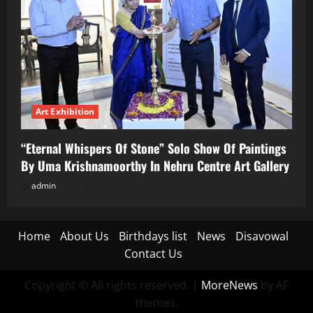
Art Exhibition
“Eternal Whispers Of Stone” Solo Show Of Paintings
By Uma Krishnamoorthy In Nehru Centre Art Gallery
admin
August 7, 2026
Home
About Us
Birthdays list
News
Disavowal
Contact Us
Copyright © All rights reserved.
|
MoreNews
by AF
themes.