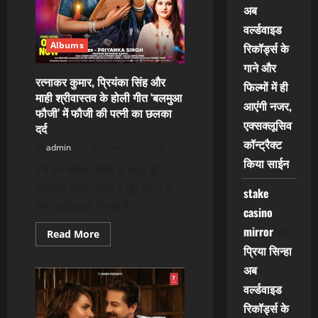
अब
वर्ल्डवाइड
Albums
रिकॉर्ड्स के
गाने और
रत्नाकर कुमार, प्रियंका सिंह और
फिल्मों में ही
माही श्रीवास्तव के होली गीत ‘बलमुआ
आएंगी नजर,
फौजी’ में फौजी की पत्नी का छलका
एक्सक्लूसिव
दर्द
कॉन्ट्रैक्ट
admin
February 11, 2026
किया साईन
रंगों का त्यौहार होली के पहले हो
भोजपुरी संगीत जगत में धूम मचाने के
stake
लिए वर्ल्डवाइड रिकॉर्ड्स...
casino
mirror
on
Read
Read More
more
प्रिया सिन्हा
about
रत्नाकर
अब
कुमार,
प्रियंका
वर्ल्डवाइड
सिंह
और
रिकॉर्ड्स के
माही