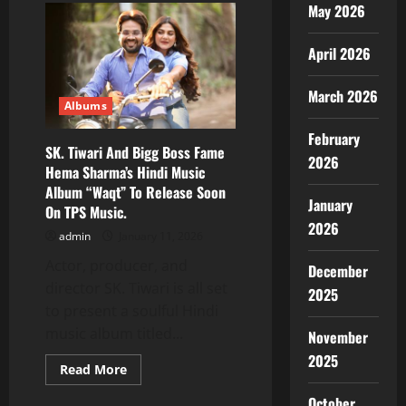
May 2026
Singer
UVIEE’s
New
Party
April 2026
Song
“Immy
Timmy”
March 2026
Becomes
Albums
A
Blockbuster,
Released
February
By
SK. Tiwari And Bigg Boss Fame
2026
T-
Hema Sharma’s Hindi Music
Series,
Viewed
Album “Waqt” To Release Soon
By
January
On TPS Music.
3
Million
2026
admin
January 11, 2026
People
Actor, producer, and
December
director SK. Tiwari is all set
2025
to present a soulful Hindi
music album titled...
November
2025
Read
Read More
more
Albums
about
October