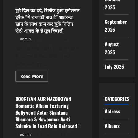
SK.
Tiwari
2025
And
टूटे दिल का दर्द, रिलीज हुआ इमोशनल
Bigg
ट्रैक “ये राज की बात है” शाहरुख
Boss
September
Fame
खान के साथ काम कर चुकें नितिन
Hema
2025
सेठी आगरा के है मूल निवासी
Sharma’s
Hindi
admin
October 5, 2025
Music
August
Album
“Waqt”
आगरा के नितिन सेठी इन दिनों चर्चा में
2025
To
हैं। आगरा से लेकर बॉलीवुड तक
Release
Soon
नितिन सेठी द्वारा...
On
July 2025
TPS
Music.
Read
Read More
more
Albums
about
टूटे
दिल
का
CATEGORIES
DOORIYAN AUR NAZDIKIYAN
दर्द,
Romantic Album Featuring
रिलीज
Actress
हुआ
Bollywood Actor Shantanu
इमोशनल
Bhamare & Newcomer Aarti
ट्रैक
“ये
Albums
Salunke In Lead Role Released !
राज
की
admin
September 19, 2025
बात