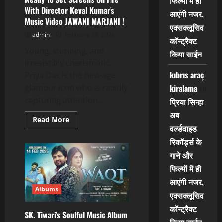
फिल्मों में ही
हुआ।
With Director Keval Kumar’s
आएंगी नजर,
Music Video JAWANI MARJANI !
एक्सक्लूसिव
admin
February 28, 2026
कॉन्ट्रैक्ट
Young, stunning, and
किया साईन
irresistibly charismatic,
kıbrıs araç
Priya Das is the new-age
kiralama
on
glamour icon who is rapidly
capturing attention...
प्रिया सिन्हा
अब
Read
Read More
more
वर्ल्डवाइड
about
Priya
रिकॉर्ड्स के
Das
गाने और
Kolkata’s
Glam
फिल्मों में ही
Queen
Ready
आएंगी नजर,
To
Set
Albums
एक्सक्लूसिव
Screens
On
कॉन्ट्रैक्ट
Fire
SK. Tiwari’s Soulful Music Album
With