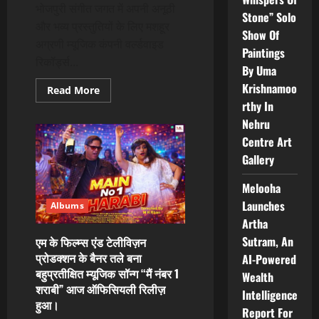
भोजपुरी संगीत जगत में अपनी अनूठी
Stone” Solo
और भव्य प्रस्तुतियों के लिए मशहूर
Show Of
अग्रणी म्यूजिक कंपनी वर्ल्डवाइड
Paintings
रिकॉर्ड्स...
By Uma
Krishnamoo
Read
Read More
more
rthy In
about
माही
Nehru
श्रीवास्तव
और
Centre Art
गोल्डी
Gallery
यादव
का
भोजपुरी
Melooha
गाना
‘खेला
Launches
Albums
खेला
ना
Artha
ये
ननदो’
Sutram, An
एम के फिल्म्स एंड टेलीविज़न
वर्ल्डवाइड
प्रोडक्शन के बैनर तले बना
AI-Powered
रिकॉर्ड्स
ने
बहुप्रतीक्षित म्यूजिक सॉन्ग “मैं नंबर 1
Wealth
किया
शराबी” आज ऑफिसियली रिलीज़
रिलीज
Intelligence
हुआ।
Report For