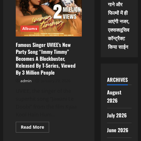
श्रीवास्तव
गाने और
के
होली
फिल्मों में ही
गीत
‘बलमुआ
आएंगी नजर,
फौजी’
में
Albums
एक्सक्लूसिव
फौजी
की
कॉन्ट्रैक्ट
पत्नी
Famous Singer UVIEE’s New
किया साईन
का
छलका
Party Song “Immy Timmy”
दर्द
Becomes A Blockbuster,
Released By T-Series, Viewed
By 3 Million People
ARCHIVES
admin
January 29, 2026
UVIEE, the singer of the
August
superhit song “Jawani Le
2026
Doobi” from the film Kyaa
Kool Hain Hum...
July 2026
Read
Read More
June 2026
more
about
Famous