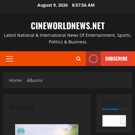
Skip
August 9, 2026
8:57:57 AM
to
content
CINEWORLDNEWS.NET
Latest National & International News Of Entertainment, Sports,
Politics & Business
SUBSCRIBE
Primary
Menu
Home
Albums
Albums
SEARCH
Search