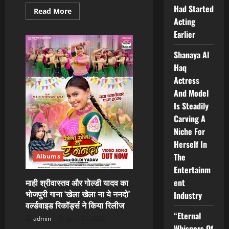
Had Started
Read
Read More
more
Acting
about
Neelu
Earlier
Rawat
&
Amit
Shanaya Al
Mishra
Haq
Create
Magic
Actress
With
‘ASAR
And Model
YE
TERA’..!
Is Steadily
Carving A
Niche For
Herself In
The
Albums
Entertainm
माही श्रीवास्तव और गोल्डी यादव का
ent
भोजपुरी गाना ‘खेला खेला ना ये ननदो’
Industry
वर्ल्डवाइड रिकॉर्ड्स ने किया रिलीज
“Eternal
admin
June 30, 2026
Whispers Of