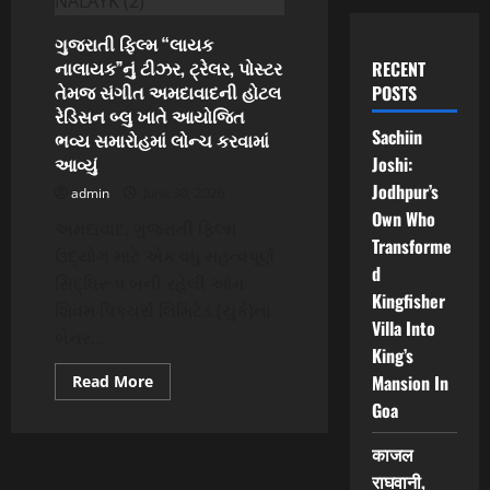
ગુજરાતી ફિલ્મ “લાયક
નાલાયક”નું ટીઝર, ટ્રેલર, પોસ્ટર
RECENT
તેમજ સંગીત અમદાવાદની હોટલ
POSTS
રેડિસન બ્લુ ખાતે આયોજિત
Sachiin
ભવ્ય સમારોહમાં લોન્ચ કરવામાં
આવ્યું
Joshi:
Jodhpur’s
admin
June 30, 2026
Own Who
અમદાવાદ, ગુજરાતી ફિલ્મ
Transforme
ઉદ્યોગ માટે એક વધુ મહત્વપૂર્ણ
d
સિદ્ધિરૂપ બની રહેલી ઓમ
Kingfisher
શિવમ પિક્ચર્સ લિમિટેડ (યુકે)ના
Villa Into
બેનર...
King’s
Read
Mansion In
Read More
more
Goa
about
ગુજરાતી
ફિલ્મ
काजल
“લાયક
નાલાયક”નું
राघवानी,
ટીઝર,