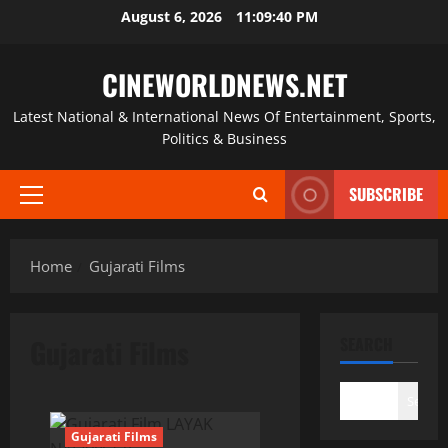
Skip
August 6, 2026
11:09:40 PM
to
content
CINEWORLDNEWS.NET
Latest National & International News Of Entertainment, Sports,
Politics & Business
SUBSCRIBE
Primary
Menu
Home
Gujarati Films
Gujarati Films
SEARCH
Search
Gujarati Films