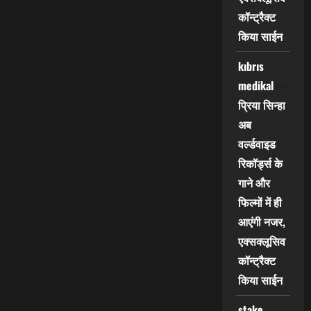
कॉन्ट्रैक्ट
किया साईन
kıbrıs
medikal
on
प्रिया सिन्हा
अब
वर्ल्डवाइड
रिकॉर्ड्स के
गाने और
फिल्मों में ही
आएंगी नजर,
एक्सक्लूसिव
कॉन्ट्रैक्ट
किया साईन
stake