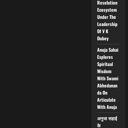
Resolution
Ecosystem
Under The
Leadership
Of V K
Dubey
Anuja Sahai
Explores
Spiritual
Wisdom
With Swami
Abhedanan
da On
Articulate
With Anuja
अनुजा सहाई
के