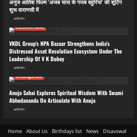
अनुज आतिश फिल्म ‘अजब सास के गजब बहुरिया’ की शूटिंग
शुरू वाराणसी में
admin
August 6, 2026
Exclusive News
VKDL Group’s NPA Bazaar Strengthens India’s
Distressed Asset Resolution Ecosystem Under The
Leadership Of V K Dubey
admin
August 5, 2026
Uncategorized
Anuja Sahai Explores Spiritual Wisdom With Swami
Abhedananda On Articulate With Anuja
admin
August 5, 2026
Home
About Us
Birthdays list
News
Disavowal