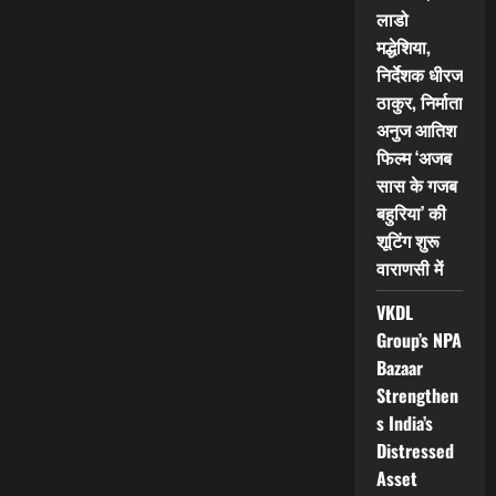
ટ્રેલર,
लाडो
પોસ્ટર
તેમજ
मद्धेशिया,
સંગીત
निर्देशक धीरज
અમદાવાદની
હોટલ
ठाकुर, निर्माता
રેડિસન
બ્લુ
अनुज आतिश
ખાતે
આયોજિત
फिल्म ‘अजब
ભવ્ય
सास के गजब
સમારોહમાં
લોન્ચ
बहुरिया’ की
કરવામાં
આવ્યું
शूटिंग शुरू
वाराणसी में
VKDL
Group’s NPA
Bazaar
Strengthen
s India’s
Distressed
Asset