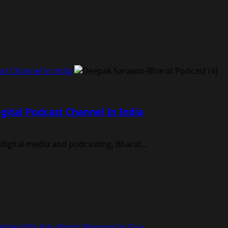
st Channel In India
ital Podcast Channel In India
 digital media and podcasting, Bharat...
sher Villa Into King’s Mansion In Goa