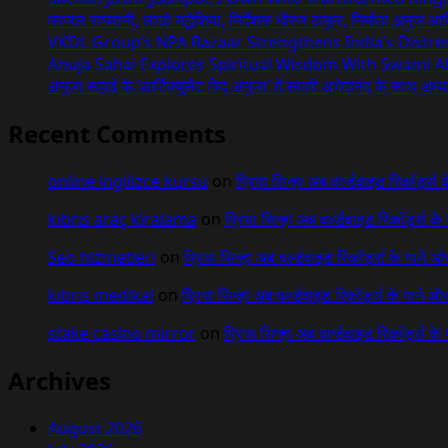
Most
काजल राघवानी, लाडो मद्धेशिया, निर्देशक धीरज ठाकुर, निर्माता अनुज आत
Watched
VKDL Group’s NPA Bazaar Strengthens India’s Distr
Digital
Anuja Sahai Explores Spiritual Wisdom With Swami 
Podcast
अनुजा सहाई के ‘आर्टिक्युलेट विद अनुजा’ में स्वामी अभेदानंद के साथ अ
Channel
In
Recent Comments
India
online ingilizce kursu
on
प्रिया सिन्हा अब वर्ल्डवाइड रिकॉर्ड्स
kıbrıs araç kiralama
on
प्रिया सिन्हा अब वर्ल्डवाइड रिकॉर्ड्स क
Seo hizmetleri
on
प्रिया सिन्हा अब वर्ल्डवाइड रिकॉर्ड्स के गाने औ
kıbrıs medikal
on
प्रिया सिन्हा अब वर्ल्डवाइड रिकॉर्ड्स के गाने औ
stake casino mirror
on
प्रिया सिन्हा अब वर्ल्डवाइड रिकॉर्ड्स के
Archives
August 2026