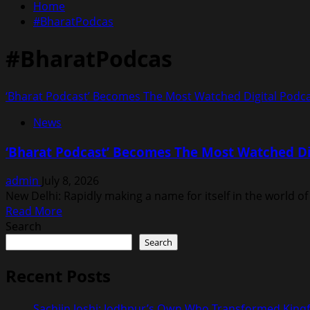
Home
#BharatPodcas
#BharatPodcas
‘Bharat Podcast’ Becomes The Most Watched Digital Podca
News
‘Bharat Podcast’ Becomes The Most Watched Dig
admin
July 8, 2026
New Delhi: Rapidly making a name for itself in the world of
Read
Read More
more
Search
about
Search
‘Bharat
Podcast’
Recent Posts
Becomes
The
Sachiin Joshi: Jodhpur’s Own Who Transformed Kingfi