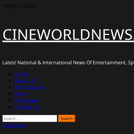
Skip
August 7, 2026
to
content
CINEWORLDNEWS
Latest National & International News Of Entertainment, Spo
Primary
Home
Menu
About Us
Birthdays list
News
Disavowal
Contact Us
Search
for:
Subscribe