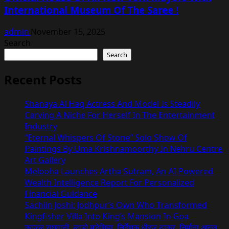
International Museum Of The Saree !
admin
November 15, 2025
Search
Search
Recent Posts
Shanaya Al Haq Actress And Model Is Steadily
Carving A Niche For Herself In The Entertainment
Industry
“Eternal Whispers Of Stone” Solo Show Of
Paintings By Uma Krishnamoorthy In Nehru Centre
Art Gallery
Melooha Launches Artha Sutram, An AI-Powered
Wealth Intelligence Report For Personalized
Financial Guidance
Sachiin Joshi: Jodhpur’s Own Who Transformed
Kingfisher Villa Into King’s Mansion In Goa
काजल राघवानी, लाडो मद्धेशिया, निर्देशक धीरज ठाकुर, निर्माता अनुज