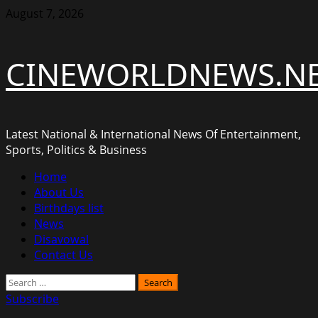
Skip
August 7, 2026
to
content
CINEWORLDNEWS.N
Latest National & International News Of Entertainment,
Sports, Politics & Business
Primary
Home
Menu
About Us
Birthdays list
News
Disavowal
Contact Us
Search
for:
Subscribe