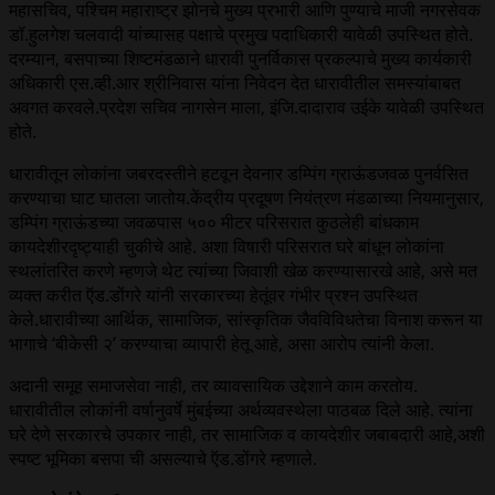
महासचिव, पश्चिम महाराष्ट्र झोनचे मुख्य प्रभारी आणि पुण्याचे माजी नगरसेवक
डॉ.हुलगेश चलवादी यांच्यासह पक्षाचे प्रमुख पदाधिकारी यावेळी उपस्थित होते.
दरम्यान, बसपाच्या शिष्टमंडळाने धारावी पुनर्विकास प्रकल्पाचे मुख्य कार्यकारी
अधिकारी एस.व्ही.आर श्रीनिवास यांना निवेदन देत धारावीतील समस्यांबाबत
अवगत करवले.प्रदेश सचिव नागसेन माला, इंजि.दादाराव उईके यावेळी उपस्थित
होते.
धारावीतून लोकांना जबरदस्तीने हटवून देवनार डम्पिंग ग्राऊंडजवळ पुनर्वसित
करण्याचा घाट घातला जातोय.केंद्रीय प्रदूषण नियंत्रण मंडळाच्या नियमानुसार,
डम्पिंग ग्राऊंडच्या जवळपास ५०० मीटर परिसरात कुठलेही बांधकाम
कायदेशीरदृष्ट्याही चुकीचे आहे. अशा विषारी परिसरात घरे बांधून लोकांना
स्थलांतरित करणे म्हणजे थेट त्यांच्या जिवाशी खेळ करण्यासारखे आहे, असे मत
व्यक्त करीत ऍड.डोंगरे यांनी सरकारच्या हेतूंवर गंभीर प्रश्न उपस्थित
केले.धारावीच्या आर्थिक, सामाजिक, सांस्कृतिक जैवविविधतेचा विनाश करून या
भागाचे ‘बीकेसी २’ करण्याचा व्यापारी हेतू आहे, असा आरोप त्यांनी केला.
अदानी समूह समाजसेवा नाही, तर व्यावसायिक उद्देशाने काम करतोय.
धारावीतील लोकांनी वर्षानुवर्षे मुंबईच्या अर्थव्यवस्थेला पाठबळ दिले आहे. त्यांना
घरे देणे सरकारचे उपकार नाही, तर सामाजिक व कायदेशीर जबाबदारी आहे,अशी
स्पष्ट भूमिका बसपा ची असल्याचे ऍड.डोंगरे म्हणाले.