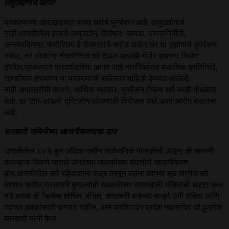
लघुउद्योगांचे काय?
प्रकल्पाच्या आराखड्यात फक्त घरांचे पुनर्वसन आहे, लघुउद्योगांचे
नाही.धारावीतील हजारो लघुउद्योग, विशेषतः चामडा, वस्त्रनिर्मिती,
अन्नप्रक्रिया, मातीशिल्प हे रोजगाराचे स्रोत आहेत.जर या उद्योगांचे पुनर्वसन
नसेल, तर लोकांना नोकरीविना घरे देऊन आणखी गंभीर समस्या निर्माण
होतील.प्रकल्पात पारदर्शकतेचा अभाव आहे.नागरिकांसह स्थानिक प्रतिनिधी,
सामाजिक संस्थांना या प्रकल्पाची सविस्तर माहिती देण्यात आलेली
नाही.अपात्रतेची कारणे, आर्थिक व्यवहार, पुनर्वसन निकष सर्व काही गोंधळात
आहे. हा ‘टॉप-डाऊन’ दृष्टिकोन लोकशाही विरोधात आहे,असा आरोप बसपाचा
आहे.
सरकारी जमिनींच्या खासगीकरणाचा डाव
धारावीतील ६०% हून अधिक जमीन सार्वजनिक मालकीची असून, ती खासगी
कंपन्यांना विकणे म्हणजे जनतेच्या मालकीच्या संपत्तीचे खासगीकरण
होय.धारावीतील सर्व रहिवाशांना पात्र ठरवून त्यांना त्यांच्या मूळ जागीच घरे
देण्यात यावीत.सरकारने कुठल्याही सवलतीच्या नावाखाली वंचितांची थट्टा करू
नये.बसपा ही नेहमीच शोषित, वंचित, कष्टकरी वर्गाच्या बाजूने उभी राहिल आणि
त्यांच्या हक्कांसाठी झगडत राहील, असे प्रतिपादन प्रदेश महासचिव डॉ.हुलगेश
चलवादी यांनी केले.