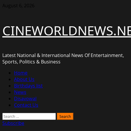
Skip
August 6, 2026
to
content
CINEWORLDNEWS.N
Latest National & International News Of Entertainment,
Sports, Politics & Business
Primary
Home
Menu
About Us
Birthdays list
News
Disavowal
Contact Us
Search
for:
Subscribe