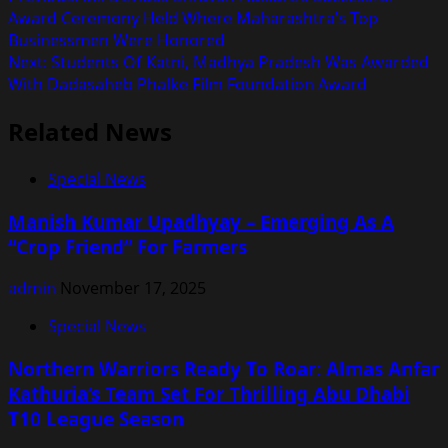
Post
Award Ceremony Held Where Maharashtra’s Top
navigation
Businessmen Were Honored
Next:
Students Of Katni, Madhya Pradesh Was Awarded
With Dadasaheb Phalke Film Foundation Award
Related News
Special News
Manish Kumar Upadhyay – Emerging As A
“Crop Friend” For Farmers
admin
November 17, 2025
Special News
Northern Warriors Ready To Roar: Almas Anfar
Kathuria’s Team Set For Thrilling Abu Dhabi
T10 League Season