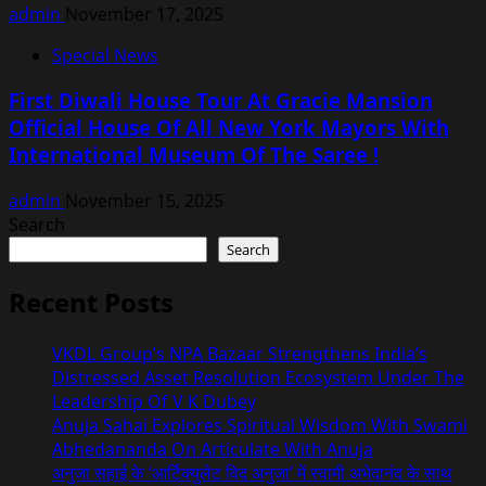
admin
November 17, 2025
Special News
First Diwali House Tour At Gracie Mansion
Official House Of All New York Mayors With
International Museum Of The Saree !
admin
November 15, 2025
Search
Search
Recent Posts
VKDL Group’s NPA Bazaar Strengthens India’s
Distressed Asset Resolution Ecosystem Under The
Leadership Of V K Dubey
Anuja Sahai Explores Spiritual Wisdom With Swami
Abhedananda On Articulate With Anuja
अनुजा सहाई के ‘आर्टिक्युलेट विद अनुजा’ में स्वामी अभेदानंद के साथ