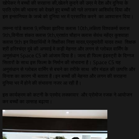
खोपेकर ने बच्चों की‌ सरहाना की,खेलने कुदने की उम्र मे‌‌ देश और दुनिया के
प्रति प्रेम की भावना को देखते हुए बच्चों को गले ‌लगाकर आशिर्वाद दिया और
इस इन्सानियत के जज्बे को दुनिया भर में प्रसारित करने का आश्वासन दिया।
तमन्ना पांडे क्लास 9,रुचिका झारिया क्लास 10th,लक्षिता विश्वकर्मा क्लास
9th,विनीता शंकत क्लास 9th,प्रशांत चौहान क्लास सेवंथ महेंद्र कुशवाहा
क्लास 9th इन विद्यार्थियों ने शिक्षीका निशा यादव,प्रदुमादेवी यादव तथा शिक्षक
श्री हरिश्चंद्र दुबे की अगवाई मे‌ कड़ी मेहनत और लगन से ग्लोबल वार्मिंग के
अनुसंधान Space C5 को‌ आंजाम दिया है। जल्द ही फिल्म इंडस्ट्री के दिग्गज
सितारों के साथ इस फिल्म के निर्मान की‌ संभावना है। Space C5 यह
अनुसंधान से ग्लोबल वार्मिंग से बचने का तरीके साथ सौर मंडल की उत्पत्ति और
विनाश का कारण भी बताता है।इन बच्चों की मेहनत और लगन की सराहना
दुनिया भर में होने की संभावना नजर आ रही है।
इस कार्यक्रम को कटनी के प्रमोद लक्कावार और प्रोमोज रजक ने आयोजन
कर बच्चों का उत्साह बढ़ाया।