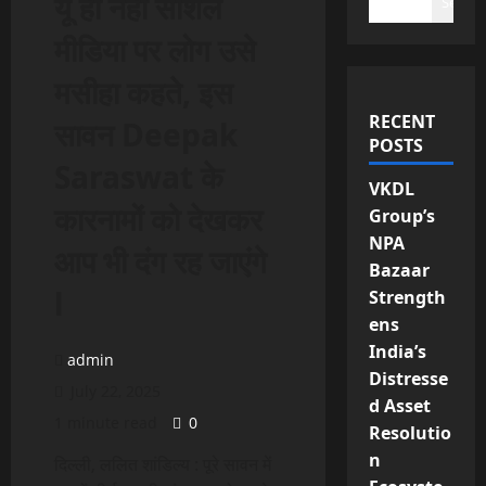
यूं ही नहीं सोशल
Search
मीडिया पर लोग उसे
मसीहा कहते, इस
RECENT
सावन Deepak
POSTS
Saraswat के
VKDL
कारनामों को देखकर
Group’s
NPA
आप भी दंग रह जाएंगे
Bazaar
l
Strength
ens
India’s
admin
Distresse
July 22, 2025
d Asset
1 minute read
0
Resolutio
n
दिल्ली, ललित शांडिल्य : पूरे सावन में