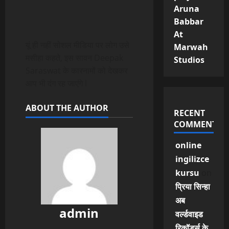
Aruna
Babbar
At
यूं ही नहीं सोशल मीडिया पर लोग उसे
Marwah
मसीहा कहते, इस सावन Deepak
Studios
Saraswat के कारनामों को देखकर
आप भी दंग रह जाएंगे l
ABOUT THE AUTHOR
RECENT
COMMENTS
online
ingilizce
kursu
on
प्रिया सिन्हा
अब
admin
वर्ल्डवाइड
रिकॉर्ड्स के