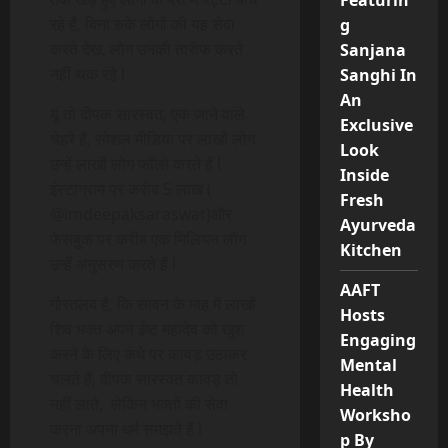
Featurin
रहे हैं, बिना रुके लोगों की यह सेवा
g
करते देख, लोग उनकी तारीफ करते
Sanjana
नहीं थक रहे l
Sanghi In
An
यूं तो दीपक सारस्वत, एक जाने वाले
Exclusive
चेहरे हैं, सोशल मीडिया पर लाखों लोग
Look
उन्हें लाखों लोग फॉलो करते हैं l
Inside
इंस्टाग्राम पर करीब 5 लाख (
Fresh
@imdeepaksaraswat)और
Ayurveda
फेसबुक पर करीब एक मिलियन लोग
Kitchen
उन्हें अनुसरण करते हैं l
AAFT
गौरतलब है, कि सावन के माह में लाखों
Hosts
शिव भक्त अपने ईष्ट महादेव को खुश
Engaging
करने के लिए कंधे पर कावड़ उठाकर
Mental
चलते हैं, दीपक सारस्वत कावड़ तो
Health
नहीं लाते, लेकिन भक्तों की सेवा
Worksho
करना अपना धर्म समझते हैं l
p By