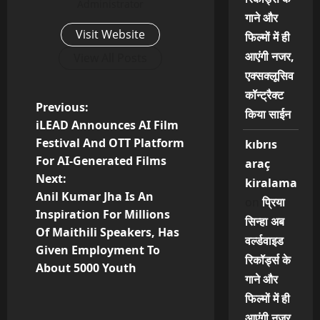
Administrator
गाने और
Visit Website
फिल्मों में ही
आएंगी नजर,
View All Posts
एक्सक्लूसिव
कॉन्ट्रैक्ट
P
Previous:
किया साईन
iLEAD Announces AI Film
o
Festival And OTT Platform
kıbrıs
For AI-Generated Films
araç
s
Next:
kiralama
t
Anil Kumar Jha Is An
on
प्रिया
Inspiration For Millions
सिन्हा अब
n
Of Maithili Speakers, Has
वर्ल्डवाइड
Given Employment To
a
रिकॉर्ड्स के
About 5000 Youth
गाने और
v
फिल्मों में ही
आएंगी नजर,