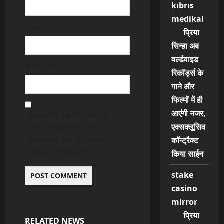
kıbrıs
medikal
Email
*
on
प्रिया
सिन्हा अब
वर्ल्डवाइड
Website
रिकॉर्ड्स के
गाने और
फिल्मों में ही
आएंगी नजर,
Save my name, email,
एक्सक्लूसिव
and website in this
browser for the next
कॉन्ट्रैक्ट
time I comment.
किया साईन
stake
casino
mirror
on
प्रिया
RELATED NEWS