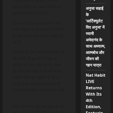
ने कुछ ऐसा कर दिखाया, कि लोग
सोशल मीडिया पर उनके तारीफों के
अनुजा सहाई
पुल बांधते नजर आ रहे हैं l
के
‘आर्टिक्युलेट
दीपक ने ‘कावड़ आपातकालीन सेवा
विद अनुजा’ में
कैम्प’ हरिद्वार के कावड़ मार्ग पर लगाया
स्वामी
है, जहाँ रोज़ हज़ारों कावड़ यात्री गुजर
अभेदानंद के
रहे हैं l
साथ अध्यात्म,
इस कैम्प क़े अंदर, कावड़ यात्रियों की
आत्मबोध और
खाने-पीने की दूध की एवं जूस की
जीवन की
सुविधा का ध्यान रखा गया है l साथ
गहन यात्रा
ही, थके-हारे कावड़ यात्रियों के लिए
Nat Habit
विश्राम करने की सुविधा दी गई है l
LIVE
उल्टी, दस्त, दर्द एवं कई प्रकार की
Returns
मेडिकल इमरजेंसी भी उपलब्ध कराई हैं
With Its
l
4th
दीपक सारस्वत खुद, वहां सुबह से शाम
Edition,
तक खड़े हुए लोगों के पैरों में पट्टी बांध