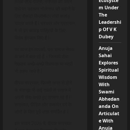
Ecosyste
लाखों तीर्थ यात्री, गंगाजल को अपने
m Under
कंधे पर उठाकर भोलेनाथ को चढ़ाने के
The
लिए सैकड़ो किलोमीटर लंबी कावड़
Leadershi
यात्रा करते हैं l सरकार और प्रशासन
p Of V K
ने भी इन कावड़ यात्रियों के लिए
Dubey
विशेष इंतजाम किए हैं l
Anuja
पर आज हम आपको, उस समाज सेवक
Sahai
के बारे में बता रहे हैं – जिनकी सेवा
Explores
देखकर अच्छे-अच्छे विधयाक या मंत्री
Spiritual
भी शरमा जाते है l
Wisdom
दीपक सारस्वत, फिल्मी जगत से होने
With
के बावजूद भी कई सालों से समाज में
Swami
अपनी सेवा करते हुए जगमगा रहे हैं l
Abhedan
सारस्वत, पीड़ित और कमजोर वर्ग के
anda On
लोगों के लिए पूरी तरह समर्पित है l
Articulat
e With
इस सावन 2025 में, दीपक सारस्वत
Anuja