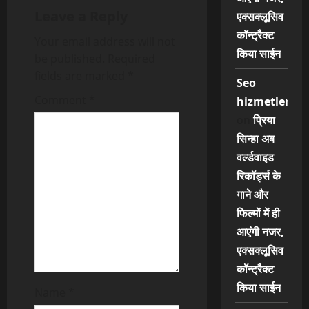
i
Leave a Reply
एक्सक्लूसिव
g
कॉन्ट्रैक्ट
Your email address will not
किया साईन
a
be published.
Required
fields are marked
*
Seo
t
Comment
*
hizmetleri
i
on
प्रिया
सिन्हा अब
o
वर्ल्डवाइड
n
रिकॉर्ड्स के
गाने और
फिल्मों में ही
आएंगी नजर,
एक्सक्लूसिव
कॉन्ट्रैक्ट
किया साईन
Name
*