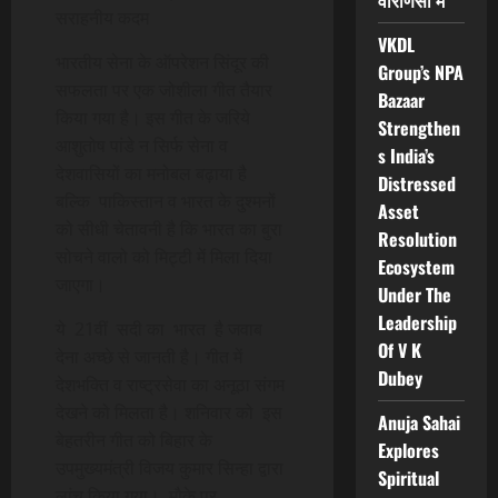
वाराणसी में
सराहनीय कदम
VKDL
भारतीय सेना के ऑपरेशन सिंदूर की
Group’s NPA
सफलता पर एक जोशीला गीत तैयार
Bazaar
किया गया है। इस गीत के जरिये
Strengthen
आशुतोष पांडे न सिर्फ सेना व
s India’s
देशवासियों का मनोबल बढ़ाया है
Distressed
बल्कि पाकिस्तान व भारत के दुश्मनों
Asset
को सीधी चेतावनी है कि भारत का बुरा
Resolution
सोचने वालो को मिट्टी में मिला दिया
Ecosystem
जाएगा।
Under The
Leadership
ये 21वीं सदी का भारत है जवाब
Of V K
देना अच्छे से जानती है। गीत में
Dubey
देशभक्ति व राष्ट्रसेवा का अनूठा संगम
देखने को मिलता है। शनिवार को इस
Anuja Sahai
बेहतरीन गीत को बिहार के
Explores
उपमुख्यमंत्री विजय कुमार सिन्हा द्वारा
Spiritual
लांच किया गया। मौके पर