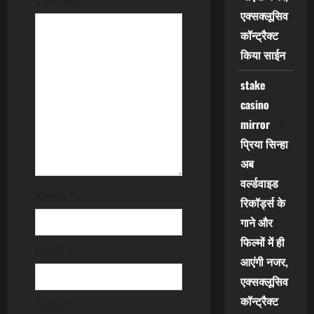
Comment
*
i
एक्सक्लूसिव
कॉन्ट्रैक्ट
o
किया साईन
n
stake
casino
mirror
on
प्रिया सिन्हा
अब
वर्ल्डवाइड
Name
*
रिकॉर्ड्स के
गाने और
फिल्मों में ही
Email
*
आएंगी नजर,
एक्सक्लूसिव
कॉन्ट्रैक्ट
Website