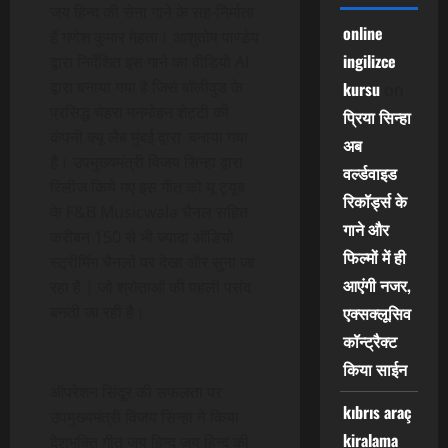
जय हिन्द की सेना गाने के सह-निर्माता
online
हैं गणेश कुमार मेहता। आशुतोष पाण्डेय
ingilizce
द्वारा निर्देशित इस गाने का वीडियो AI
द्वारा बनाया गया है जिसे बॉलीवुड के
kursu
on
प्रसिद्ध चेहरा मनमोहन शेट्टी की
प्रिया सिन्हा
कंपनी क्यू लैब मुंबई द्वारा बनाया गया
अब
है। उपमुख्यमंत्री विजय सिन्हा द्वारा
वर्ल्डवाइड
रिलीज किये गए इस गीत को यू ट्यूब
रिकॉर्ड्स के
के F&B Musicwala चैनल सहित
गाने और
करीबन 150 से भी ज्यादा ऑडियो
फिल्मों में ही
स्ट्रीमिंग चैनलों पर देखा और सुना जा
आएंगी नजर,
रहा है | जो श्रोताओं की पहली पसंद
बनती जा रही है।
एक्सक्लूसिव
कॉन्ट्रैक्ट
किया साईन
ऑपरेशन सिंदूर की सफलता पर
kıbrıs araç
उपमुख्यमंत्री विजय सिन्हा ने किया
kiralama
देशभक्ति गीत जय हिन्द जय हिन्द की