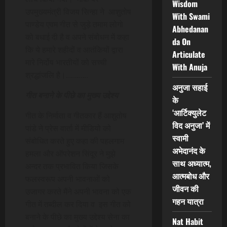
Wisdom
उपमुख्यमंत्री विजय सिन्हा ने आशुतोष
With Swami
पाण्डेय एवम गीत से जुड़े तमाम लोगो
Abhedanan
को बधाई दी है व अपने संबोधन में कहा
da On
कि ये हमारे शहीदों व आतंकियों द्वारा
Articulate
मारे निर्दोष भारतीयों को सच्ची
With Anuja
श्रद्धांजलि है।………..
अनुजा सहाई
गीत बनाने के पीछे का मुख्य उद्देश्य
के
‘आर्टिक्युलेट
गीत के निर्माता व गीतकार हैं आशुतोष
विद अनुजा’ में
पांडे ने प्रेस वार्ता में मीडियो को
स्वामी
संबोधित करते हुए कहा की पहलगाम
अभेदानंद के
हमला और ऑपरेशन सिंदूर ने मुझे
साथ अध्यात्म,
अन्दर तक प्रभावित किया जिसके
आत्मबोध और
फलस्वरूप अपनी भावनाओं को
जीवन की
उजागर करते मैंने अपनी भावना को एक
गहन यात्रा
गीत में तब्दील कर दिया व इस गीत को
बनाने के पीछे का मुख्य उद्देश्य सेना का
Nat Habit