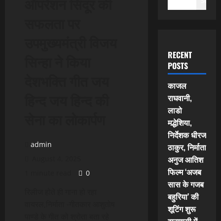
ऑपरेशन सिंदूर की
Search
सफलता पर
उपमुख्यमंत्री विजय
RECENT
सिन्हा ने किया
POSTS
देशभक्ति गीत जय
काजल
हिन्द जय हिन्द की
राघवानी,
लाडो
सेना का लोकार्पण
मद्धेशिया,
निर्देशक धीरज
admin
ठाकुर, निर्माता
अनुज आतिश
August 4, 2025
फिल्म ‘अजब
1 minute read
0
सास के गजब
रिलीज होते ही गाना हो रहा
बहुरिया’ की
वायरल,निर्माता -गीतकार आशुतोष
शूटिंग शुरू
पाण्डे के गीत को श्रोता बता रहे