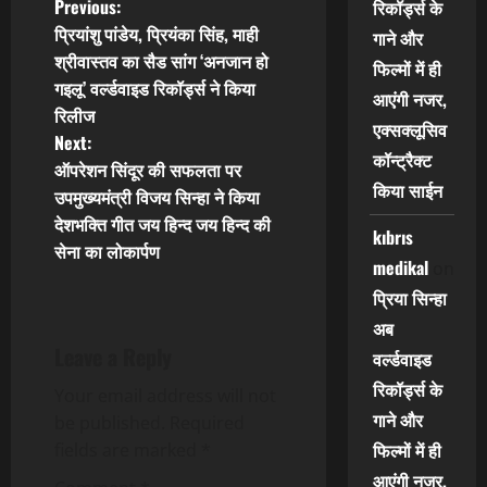
P
Previous:
रिकॉर्ड्स के
प्रियांशु पांडेय, प्रियंका सिंह, माही
गाने और
o
श्रीवास्तव का सैड सांग ‘अनजान हो
फिल्मों में ही
गइलू’ वर्ल्डवाइड रिकॉर्ड्स ने किया
s
आएंगी नजर,
रिलीज
एक्सक्लूसिव
t
Next:
कॉन्ट्रैक्ट
ऑपरेशन सिंदूर की सफलता पर
n
किया साईन
उपमुख्यमंत्री विजय सिन्हा ने किया
देशभक्ति गीत जय हिन्द जय हिन्द की
a
kıbrıs
सेना का लोकार्पण
medikal
on
v
प्रिया सिन्हा
i
अब
Leave a Reply
वर्ल्डवाइड
g
रिकॉर्ड्स के
Your email address will not
a
गाने और
be published.
Required
फिल्मों में ही
fields are marked
*
t
आएंगी नजर,