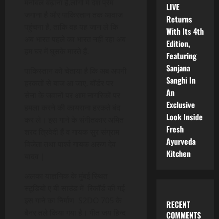
मनोबल बढ़ाना है,लोगों में देश प्रेम
LIVE
जगाना है और पाकिस्तान तक आवाज
Returns
पहुंचना है, ताकि वह यह जान ले कि
With Its 4th
अब भारत पहले का भारत नहीं रहा अब
Edition,
हम घर में घुसके मारते हैं.
Featuring
Sanjana
पाकिस्तान को चेताया है कि अब अपनी
Sanghi In
हरकतों से बाज आ जाए. बॉर्डर पर
An
सेना के जवानों पर आम नागरिकों पर
Exclusive
हमला करने की कायराना हरकते बंद
Look Inside
कर ले। इस गाने के संगीतकार अमित
Fresh
शरद त्रिवेदी हैं व गायक सुर संग्राम
Ayurveda
विजेता तथा पार्श्व गायक अरुण देव
Kitchen
यादव |
अलका याज्ञनिक के मुंबई स्थित
स्टूडियो ए बी साउंड में रिकॉर्ड की गई
इस गाने का निर्माण S2DO 705 के
RECENT
बैनर तले किया गया है। गीत जय हिन्द
COMMENTS