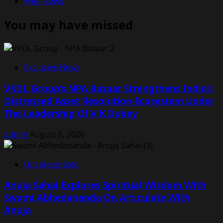
Web News
You may have missed
Exclusive News
VKDL Group’s NPA Bazaar Strengthens India’s
Distressed Asset Resolution Ecosystem Under
The Leadership Of V K Dubey
admin
August 5, 2026
Uncategorized
Anuja Sahai Explores Spiritual Wisdom With
Swami Abhedananda On Articulate With
Anuja