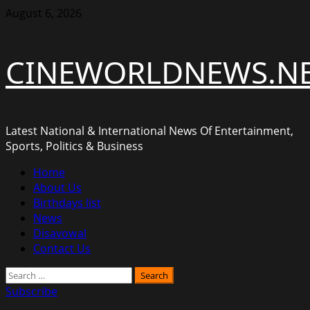
Skip
August 6, 2026
to
content
CINEWORLDNEWS.N
Latest National & International News Of Entertainment,
Sports, Politics & Business
Primary
Home
Menu
About Us
Birthdays list
News
Disavowal
Contact Us
Search
for:
Subscribe