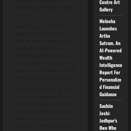
दिन बुधवार को सैकड़ो युवाओ के
Centre Art
सहयोग के साथ टीमें घाटों की सफाई
Gallery
में जुट गईं।
Melooha
सफाई टीम सुबह से ही घाटों पर
Launches
पहुंचकर पूजा सामग्री, केले के पत्ते,
Artha
दीपक और अन्य अवशेषों को एकत्रित
Sutram, An
कर रही थीं। मीडिया मर्चेंट के
AI-Powered
प्रतिनिधि ज्ञान रंजन ने बताया कि
Wealth
अपने सहयोगियों को पहले से ही सतर्क
Intelligence
रखा गया था ताकि त्योहार के अगले ही
Report For
दिन सफाई कार्य शुरू किया जा सके।
Personalize
d Financial
ज्ञान रंजन ने आगे कहा कि हम समय –
Guidance
समय पर ऐसे सामाजिक कार्यों का
आयोजन करते रहते हैं। आज हमारे
Sachiin
इस स्वच्छता अभियान में देश के नंबर 1
Joshi:
सीमेंट ब्रांड अल्ट्राटेक सीमेंट का हमें
Jodhpur’s
साथ मिला व उनके सहयोग एवं संयुक्त
Own Who