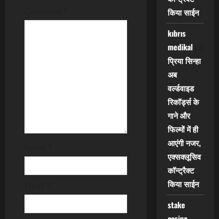
i
Comment
*
किया साईन
o
kıbrıs
medikal
n
on
प्रिया सिन्हा
अब
वर्ल्डवाइड
रिकॉर्ड्स के
गाने और
फिल्मों में ही
आएंगी नजर,
Name
*
एक्सक्लूसिव
कॉन्ट्रैक्ट
किया साईन
Email
*
stake
casino