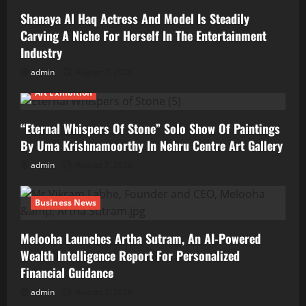
Shanaya Al Haq Actress And Model Is Steadily
Carving A Niche For Herself In The Entertainment
Industry
admin
August 7, 2026
Art Exhibition
“Eternal Whispers Of Stone” Solo Show Of Paintings
By Uma Krishnamoorthy In Nehru Centre Art Gallery
admin
August 7, 2026
Business News
Melooha Launches Artha Sutram, An AI-Powered
Wealth Intelligence Report For Personalized
Financial Guidance
admin
August 7, 2026