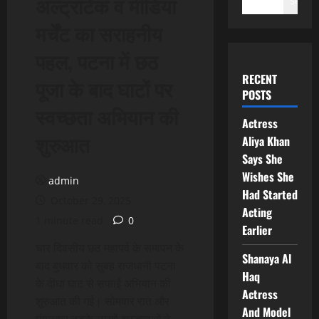
अल्ट्राटेक व मीडिया
Search
मर्चेंट का सराहनीय
पहल, पटना में छठ
RECENT
पूजा के बाद घाटों पर
POSTS
स्वच्छता अभियान की
Actress
शुरुआत
Aliya Khan
Says She
Wishes She
admin
Had Started
October 29, 2025
Acting
1 minute read
0
Earlier
चार दिवसीय छठ महापर्व के समापन के
Shanaya Al
बाद बुधवार को सुबह राजधानी पटना
Haq
के दीघा घाट से सफाई अभियान की
Actress
शुरुआत की गई। सोमवार रात और
And Model