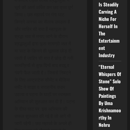
मंगलवार तड़के लाखों श्रद्धालुओं ने
Is Steadily
सूर्य को अर्घ्य अर्पित कर छठ व्रत पूर्ण
Carving A
किया। छठ महापर्व पर गंगा घाट
Niche For
किनारे आस्था का सैलाब उमड़ता है
Herself In
और जाहिर सी बात है महापूजा के
The
श्रद्धा भाव से मनाए जाने के दौरान
Entertainm
श्रद्धालुओं द्वारा पूजा सामग्री जल में
ent
या घाट के किनारे ही भूलवश छोड़ दी
Industry
जाती है जाहिर सी बात है छोड़ दी गयी
सामग्रियों से कुछ दिनों बाद बदबू व
“Eternal
गंदगी फैल जाती है। जिससे निबटने
Whispers Of
के लिए अल्ट्राटेक सीमेंट व मीडिया
Stone” Solo
मर्चेंट ने साझा व सराहनीय कदम
Show Of
उठाया व पटना के घाटों पर स्वच्छता
Paintings
अभियान की शुरुआत कर दी है। पटना
By Uma
के दीघा घाट पर इस अभियान की
Krishnamoo
सफल शुरुआत की गई है जो आगे भी
rthy In
जारी रहेगी। छठ महापर्व के अगले ही
Nehru