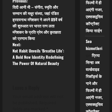
P
Previous:
फिल्मों में ही
दिदी आनी मी – संगीत, स्मृति और
आएंगी नजर,
o
सम्मान की मधुर संध्या, जहां पंडित
एक्सक्लूसिव
ह्रदयनाथ मंगेशकर ने अपने 89वें वर्ष
s
कॉन्ट्रैक्ट
की शुरुआत पर भारत रत्न लता
किया साईन
t
मंगेशकर के प्रति प्रेम और कृतज्ञता
को प्रणाम किया
Seo
n
Next:
hizmetleri
Nat Habit Unveils ‘Breathe Life’:
a
प्रिया
on
A Bold New Identity Redefining
सिन्हा अब
v
The Power Of Natural Beauty
वर्ल्डवाइड
i
रिकॉर्ड्स के
गाने और
g
Leave a Reply
फिल्मों में ही
a
Your email address will not
आएंगी नजर,
be published.
Required
एक्सक्लूसिव
t
fields are marked
*
कॉन्ट्रैक्ट