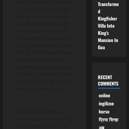
प्रयासों से हमने छठ घाटों की सफाई
Transforme
की। हमारा मानना है कि हमें अपनी
d
नदियों और उनके किनारों को हमेशा
Kingfisher
स्वच्छ और सुन्दर रखना है। उन्होंने
Villa Into
लोगों से भी अपील की कि पूजा या
King’s
धार्मिक आयोजनों के बाद कचरे को गंगा
Mansion In
में न डालें, बल्कि निर्धारित कूड़ेदानों में
Goa
फेंकें। छठ घाटों की सफाई केवल एक
जिम्मेदारी नहीं, बल्कि यह हमारी
सांस्कृतिक विरासत के प्रति सम्मान
का प्रतीक है। स्वच्छता ही श्रद्धा का
RECENT
सबसे बड़ा रूप है और बिहारवासी इस
COMMENTS
अभियान में बढ़-चढ़कर हिस्सा लें।
online
ingilizce
kursu
on
अल्ट्राटेक व मीडिया मर्चेंट का
सराहनीय पहल, पटना में छठ पूजा के
प्रिया सिन्हा
बाद घाटों पर स्वच्छता अभियान की
अब