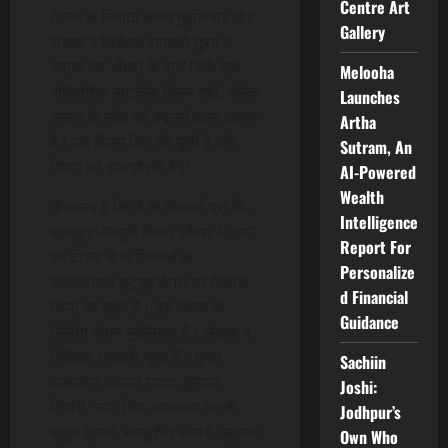
Centre Art
फिल्म के निर्माता कंधन मुदलियार और
Gallery
लेखक व निर्देशक रामबली गुप्ता ने
बताया कि ‘अँचरा के दाग’ सिर्फ एक
Melooha
पारिवारिक नाटकीय फिल्म नहीं, बल्कि
Launches
समाज के सोच को बदलने वाला आइना
Artha
है। यह फिल्म दिल को छूती है और
Sutram, An
दिमाग को झकझोरती है।’
AI-Powered
Wealth
गौरतलब है कि जे के पिक्चर्स प्रा.लि.
Intelligence
प्रस्तुत भोजपुरी फिल्म ‘अँचरा के दाग’
Report For
का टीजर जे के पिक्चर्स के
Personalize
ऑफिसियल यूट्यूब चैनल पर रिलीज
d Financial
किया जा चुका है। इस फिल्म के
Guidance
निर्माता कंधन मुदलियार हैं। लेखक व
निर्देशक रामबली गुप्ता हैं। मुख्य
Sachiin
कलाकार काजल यादव, कुणाल
Joshi:
तिवारी, रूपा सिंह, आराधना भारती,
Jodhpur’s
राहुल कुमार, सरफुद्दीन अंसारी, सुहाना
Own Who