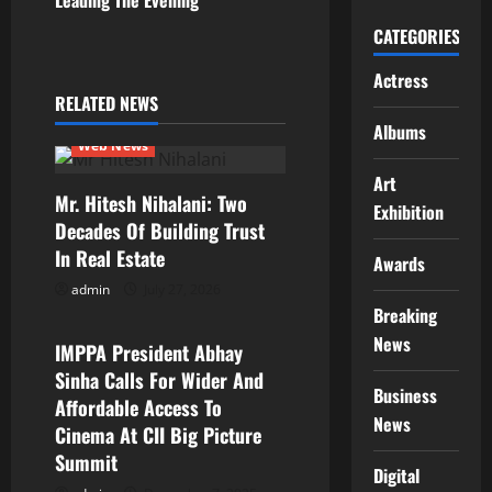
i
Leading The Evening
CATEGORIES
g
Actress
a
RELATED NEWS
t
Albums
Web News
i
Art
Mr. Hitesh Nihalani: Two
Exhibition
o
Decades Of Building Trust
In Real Estate
Awards
n
admin
July 27, 2026
Web News
Breaking
News
IMPPA President Abhay
Sinha Calls For Wider And
Business
Affordable Access To
News
Cinema At CII Big Picture
Summit
Digital