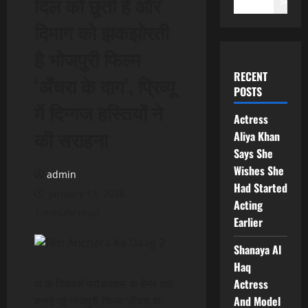
दिल को छूती है और
Search
दिमाग को झकझोरती
है भोजपुरी फिल्म
RECENT
‘अँचरा के दाग’, प्रिव्यू
POSTS
में दिग्गज हस्तियों ने
Actress
की सराहना
Aliya Khan
Says She
Wishes She
admin
Had Started
January 13, 2026
Acting
1 minute read
Earlier
Shanaya Al
Haq
Actress
जे के पिक्चर्स प्रोडक्शंस के बैनर तले
And Model
बनाई गई भोजपुरी फिल्म ‘अँचरा के