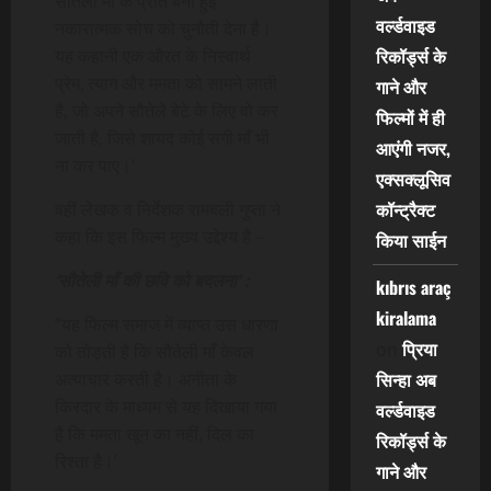
सौतेली माँ के प्रति बनी हुई
वर्ल्डवाइड
नकारात्मक सोच को चुनौती देना है।
रिकॉर्ड्स के
यह कहानी एक औरत के निस्वार्थ
प्रेम, त्याग और ममता को सामने लाती
गाने और
है, जो अपने सौतेले बेटे के लिए वो कर
फिल्मों में ही
जाती है, जिसे शायद कोई सगी माँ भी
आएंगी नजर,
ना कर पाए।’
एक्सक्लूसिव
कॉन्ट्रैक्ट
वहीं लेखक व निर्देशक रामबली गुप्ता ने
कहा कि इस फिल्म मुख्य उद्देश्य है –
किया साईन
‘सौतेली माँ की छवि को बदलना’ :
kıbrıs araç
kiralama
“यह फिल्म समाज में व्याप्त उस धारणा
प्रिया
on
को तोड़ती है कि सौतेली माँ केवल
सिन्हा अब
अत्याचार करती है। अनीता के
किरदार के माध्यम से यह दिखाया गया
वर्ल्डवाइड
है कि ममता खून का नहीं, दिल का
रिकॉर्ड्स के
रिश्ता है।’
गाने और