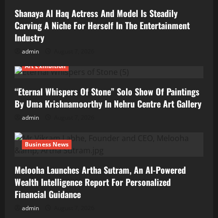
Shanaya Al Haq Actress And Model Is Steadily
Carving A Niche For Herself In The Entertainment
Industry
admin
August 7, 2026
Art Exhibition
“Eternal Whispers Of Stone” Solo Show Of Paintings
By Uma Krishnamoorthy In Nehru Centre Art Gallery
admin
August 7, 2026
Business News
Melooha Launches Artha Sutram, An AI-Powered
Wealth Intelligence Report For Personalized
Financial Guidance
admin
August 7, 2026