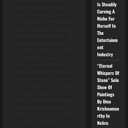
Is Steadily
दाग’ का प्रिव्यू मुंबई के इम्पा हॉउस
Carving A
थियेटर में किया गया। पूरी फिल्म
Niche For
देखने के लिए फिल्म इंडस्ट्री के नामी
Herself In
गिरामी दिग्गज हस्तियों ने शिरकत की
The
और सभी ने मुक्त कंठ से फिल्म के
Entertainm
कहानी, मेकिंग, लेखन-निर्देशन की
ent
मुक्त कंठ से प्रशंसा किया। फिल्म
Industry
देखने के बाद रिव्यू देते हुए सभी ने कहा
कि ‘ये फिल्म एक ऐसी कहानी को बयां
“Eternal
कर रही है, जो सौतेली मां के प्रति
Whispers Of
लोगों की सोच बदल देगी। आज तक
Stone” Solo
लोगों ने कभी सौतेली मां के मातृत्व की
Show Of
चर्चा नहीं की है, सिर्फ सौतेला नजर से
Paintings
ही देखा है। फिल्म के निर्माता निर्देशक
By Uma
ने ये फिल्म बनाकर एक नई मिसाल
Krishnamoo
कायम करते हुए इतिहास रचने का
rthy In
सराहनीय प्रयास किया है। यह फिल्म
Nehru
हर किसी को देखना चाहिए।’ वहीं