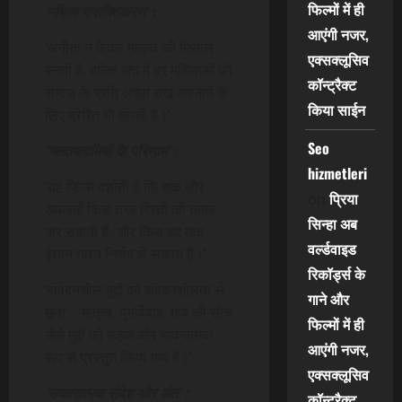
फिल्मों में ही
‘महिला सशक्तिकरण’ :
आएंगी नजर,
‘अनीता न केवल मातृत्व की मिसाल
एक्सक्लूसिव
बनती है, बल्कि अंत में हर महिलाओं को
कॉन्ट्रैक्ट
समाज के प्रति अच्छा रुख अपनाने के
किया साईन
लिए प्रेरित भी करती है।’
Seo
‘गलतफहमियों के परिणाम’ :
hizmetleri
‘यह फिल्म दर्शाती है कि शक और
प्रिया
on
अफवाहें किस तरह रिश्तों को तबाह
सिन्हा अब
कर सकती हैं- और किस हद तक
वर्ल्डवाइड
इंसान गलत निर्णय ले सकता है।’
रिकॉर्ड्स के
‘संवेदनशील मुद्दों को संवेदनशीलता से
गाने और
छूना’ : ‘मातृत्व, पुनर्विवाह, गांव की सोच
फिल्मों में ही
जैसे मुद्दों को सहज और भावनात्मक
आएंगी नजर,
रूप से प्रस्तुत किया गया है।’
एक्सक्लूसिव
‘सकारात्मक संदेश और अंत’ :
कॉन्ट्रैक्ट