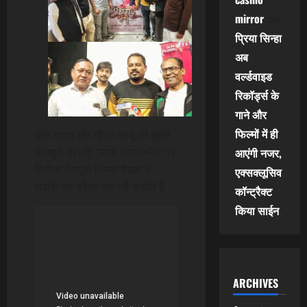
mirror
on
प्रिया सिन्हा
अब
वर्ल्डवाइड
रिकॉर्ड्स के
गाने और
फिल्मों में ही
धीरू यादव और नीरज सानू की मुहीम
आएंगी नजर,
भोजपुरी बढ़ाओ, ‘प्यारो एंटरटेनमेंट’ पर
रिलीज भोजपुरी फिल्म ‘पैडल के
एक्सक्लूसिव
सवारी’ का ट्रेलर एक नई क्रांति है
कॉन्ट्रैक्ट
किया साईन
ARCHIVES