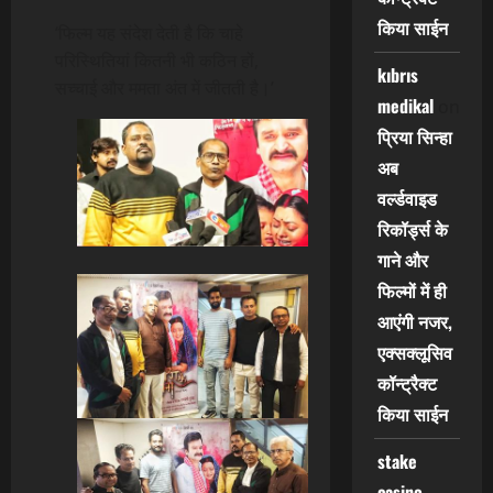
किया साईन
‘फिल्म यह संदेश देती है कि चाहे
परिस्थितियां कितनी भी कठिन हों,
kıbrıs
सच्चाई और ममता अंत में जीतती है।’
medikal
on
प्रिया सिन्हा
अब
वर्ल्डवाइड
रिकॉर्ड्स के
गाने और
फिल्मों में ही
आएंगी नजर,
एक्सक्लूसिव
कॉन्ट्रैक्ट
किया साईन
stake
casino