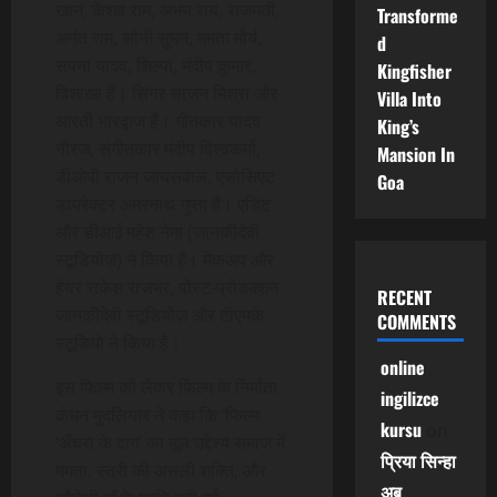
खान, केशव राम, अभय राय, राजमती,
Transforme
अनंत राम, सोनी सुमन, ममता मौर्य,
d
सपना यादव, शिल्पा, मंदीप कुमार,
Kingfisher
विशाखा हैं। सिंगर साजन मिश्रा और
Villa Into
आरती भारद्वाज हैं। गीतकार यादव
King’s
नीरज, संगीतकार मंदीप विश्वकर्मा,
Mansion In
डीओपी राजन जायसवाल, एसोसिएट
Goa
डायरेक्टर अमरनाथ गुप्ता हैं। एडिट
और डीआई महेश नेमा (जानकीदेवी
स्टूडियोज़) ने किया है। मेकअप और
हेयर राकेश राजभर, पोस्ट-प्रोडक्शन
RECENT
जानकीदेवी स्टूडियोज़ और टीएमके
COMMENTS
स्टूडियो ने किया है।
online
इस फिल्म को लेकर फिल्म के निर्माता
ingilizce
कंधन मुदलियार ने कहा कि ‘फिल्म
kursu
on
‘अँचरा के दाग’ का मूल उद्देश्य समाज में
प्रिया सिन्हा
ममता, स्त्री की असली शक्ति, और
अब