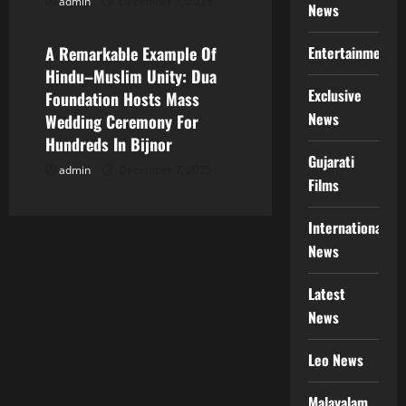
admin
December 7, 2025
Web News
News
Entertainment
A Remarkable Example Of
Hindu–Muslim Unity: Dua
Exclusive
Foundation Hosts Mass
News
Wedding Ceremony For
Hundreds In Bijnor
Gujarati
admin
December 7, 2025
Films
International
News
Latest
News
Leo News
Malayalam