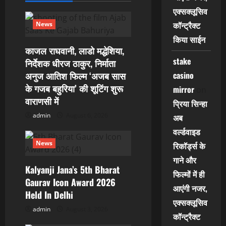
g
एक्सक्लूसिव
a
कॉन्ट्रैक्ट
News
किया साईन
t
काजल राघवानी, लाडो मद्धेशिया,
stake
i
निर्देशक धीरज ठाकुर, निर्माता
casino
अनुज आतिश फिल्म ‘अजब सास
o
के गजब बहुरिया’ की शूटिंग शुरू
mirror
on
वाराणसी में
प्रिया सिन्हा
n
admin
August 6, 2026
अब
वर्ल्डवाइड
News
रिकॉर्ड्स के
गाने और
Kalyanji Jana’s 5th Bharat
फिल्मों में ही
Gaurav Icon Award 2026
आएंगी नजर,
Held In Delhi
एक्सक्लूसिव
admin
August 3, 2026
कॉन्ट्रैक्ट