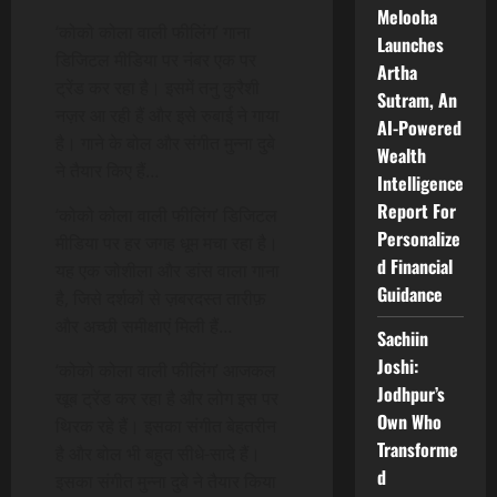
Melooha
‘कोको कोला वाली फीलिंग’ गाना
Launches
डिजिटल मीडिया पर नंबर एक पर
Artha
ट्रेंड कर रहा है। इसमें तनु कुरैशी
Sutram, An
नज़र आ रही हैं और इसे रुबाई ने गाया
AI-Powered
है। गाने के बोल और संगीत मुन्ना दुबे
Wealth
ने तैयार किए हैं…
Intelligence
Report For
‘कोको कोला वाली फीलिंग’ डिजिटल
Personalize
मीडिया पर हर जगह धूम मचा रहा है।
d Financial
यह एक जोशीला और डांस वाला गाना
Guidance
है, जिसे दर्शकों से ज़बरदस्त तारीफ़
और अच्छी समीक्षाएं मिली हैं…
Sachiin
Joshi:
‘कोको कोला वाली फीलिंग’ आजकल
Jodhpur’s
खूब ट्रेंड कर रहा है और लोग इस पर
Own Who
थिरक रहे हैं। इसका संगीत बेहतरीन
Transforme
है और बोल भी बहुत सीधे-सादे हैं।
d
इसका संगीत मुन्ना दुबे ने तैयार किया