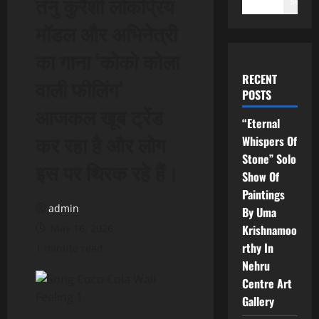
तनु कुरैशी लोकप्रिय
Search
मॉडल और अभिनेत्री
का गाना ‘कोको कोला
RECENT
वाली फीलिंग’
POSTS
आजकल खूब ट्रेंड
“Eternal
कर रहा है और लोग
Whispers Of
Stone” Solo
इस पर थिरक रहे हैं।
Show Of
Paintings
admin
By Uma
May 16, 2026
Krishnamoo
rthy In
1 minute read
Nehru
Centre Art
Gallery