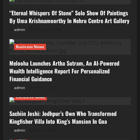
“Eternal Whispers Of Stone” Solo Show Of Paintings
By Uma Krishnamoorthy In Nehru Centre Art Gallery
admin
August 7, 2026
Business News
Melooha Launches Artha Sutram, An AI-Powered
Wealth Intelligence Report For Personalized
Financial Guidance
admin
August 7, 2026
Exclusive News
Sachiin Joshi: Jodhpur’s Own Who Transformed
Kingfisher Villa Into King’s Mansion In Goa
admin
August 6, 2026
News