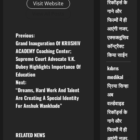
रिकॉर्ड्स के
Visit Website
गाने और
View All Posts
फिल्मों में ही
आएंगी नजर,
P
Previous:
एक्सक्लूसिव
Grand Inauguration Of KRIISHIV
कॉन्ट्रैक्ट
o
ACADEMY Coaching Center;
किया साईन
Supreme Court Advocate V.K.
s
Dubey Highlights Importance Of
kıbrıs
t
Education
medikal
on
Next:
प्रिया सिन्हा
n
“Dreams, Hard Work And Talent
अब
Are Creating A Special Identity
a
वर्ल्डवाइड
For Anshuk Wankhade”
रिकॉर्ड्स के
v
गाने और
i
फिल्मों में ही
RELATED NEWS
आएंगी नजर,