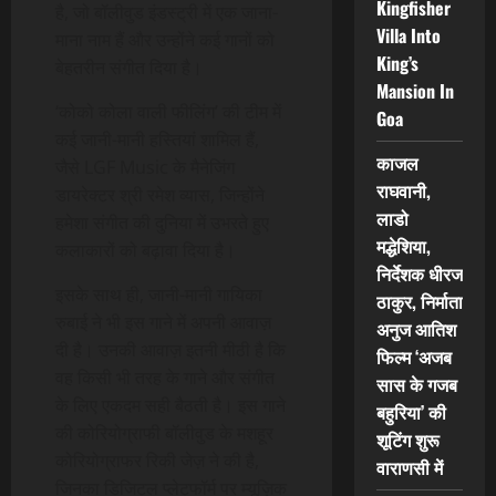
Kingfisher
है, जो बॉलीवुड इंडस्ट्री में एक जाना-
Villa Into
माना नाम हैं और उन्होंने कई गानों को
King’s
बेहतरीन संगीत दिया है।
Mansion In
‘कोको कोला वाली फीलिंग’ की टीम में
Goa
कई जानी-मानी हस्तियां शामिल हैं,
काजल
जैसे LGF Music के मैनेजिंग
राघवानी,
डायरेक्टर श्री रमेश व्यास, जिन्होंने
लाडो
हमेशा संगीत की दुनिया में उभरते हुए
मद्धेशिया,
कलाकारों को बढ़ावा दिया है।
निर्देशक धीरज
इसके साथ ही, जानी-मानी गायिका
ठाकुर, निर्माता
रुबाई ने भी इस गाने में अपनी आवाज़
अनुज आतिश
दी है। उनकी आवाज़ इतनी मीठी है कि
फिल्म ‘अजब
वह किसी भी तरह के गाने और संगीत
सास के गजब
के लिए एकदम सही बैठती है। इस गाने
बहुरिया’ की
की कोरियोग्राफी बॉलीवुड के मशहूर
शूटिंग शुरू
कोरियोग्राफर रिकी जेज़ ने की है,
वाराणसी में
जिनका डिजिटल प्लेटफॉर्म पर म्यूज़िक