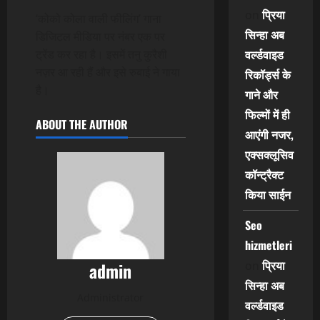
प्रिया
on
‘कोको कोला वाली फीलिंग’ गाना
सिन्हा अब
डिजिटल मीडिया पर नंबर एक पर
वर्ल्डवाइड
ट्रेंड कर रहा है। इसमें तनु कुरैशी
नज़र आ रही हैं और इसे रुबाई ने गाया
रिकॉर्ड्स के
है।
गाने और
फिल्मों में ही
ABOUT THE AUTHOR
आएंगी नजर,
एक्सक्लूसिव
कॉन्ट्रैक्ट
किया साईन
Seo
hizmetleri
प्रिया
on
admin
सिन्हा अब
Administrator
वर्ल्डवाइड