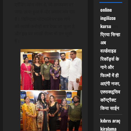
ट्रेंडिंग डांस नंबर है, जो आजकल हर
online
जगह छाया हुआ है और कमाल कर रहा
ingilizce
है। डिजिटल प्लेटफॉर्म पर इस गाने
kursu
को लाखों-करोड़ों बार देखा जा चुका है
on
और इस पर लाखों रील्स भी बन चुकी
प्रिया सिन्हा
हैं।
अब
वर्ल्डवाइड
रिकॉर्ड्स के
गाने और
फिल्मों में ही
आएंगी नजर,
एक्सक्लूसिव
कॉन्ट्रैक्ट
किया साईन
kıbrıs araç
kiralama