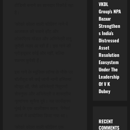
VKDL
वीडियो बनाने का शानदार रिकॉर्ड रहा
Group’s NPA
है।
Bazaar
‘कोको कोला वाली फीलिंग’ गाने में
Strengthen
आजकल की सबसे हॉट और
s India’s
लोकप्रिय मॉडल और अभिनेत्री तनु
Distressed
कुरैशी नज़र आ रही हैं। इस गाने की
Asset
प्रोड्यूसर कोई और नहीं, बल्कि
Resolution
शबनम कुरैशी हैं।
Ecosystem
Under The
इस गाने के म्यूज़िक लॉन्च के मौके पर
Leadership
बॉलीवुड की कई जानी-मानी हस्तियां
Of V K
मौजूद थीं, जैसे अभिनेत्री रितुपर्णा
Dubey
सेनगुप्ता और अभिनेत्री व शास्त्रीय
नृत्यांगना सुनैना दुबे। यह कार्यक्रम
मुंबई के एक आलीशान क्लब, ‘रेनेसां
क्लब’ में आयोजित किया गया था।
RECENT
‘कोको कोला वाली फीलिंग’ एक
COMMENTS