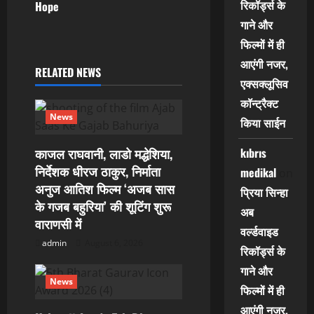
रिकॉर्ड्स के
Hope
a
गाने और
v
फिल्मों में ही
आएंगी नजर,
i
RELATED NEWS
एक्सक्लूसिव
g
कॉन्ट्रैक्ट
News
किया साईन
a
kıbrıs
काजल राघवानी, लाडो मद्धेशिया,
t
निर्देशक धीरज ठाकुर, निर्माता
medikal
on
i
अनुज आतिश फिल्म ‘अजब सास
प्रिया सिन्हा
के गजब बहुरिया’ की शूटिंग शुरू
अब
o
वाराणसी में
वर्ल्डवाइड
admin
August 6, 2026
n
रिकॉर्ड्स के
गाने और
News
फिल्मों में ही
आएंगी नजर,