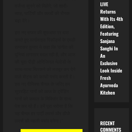
LIVE
वर्जन्स सुनने को मिलेंगे, जो शादी-
Returns
ब्याह, पार्टियों और क्लबों की रौनक
With Its 4th
बढ़ा देंगे।
Edition,
इस नए सफर की शुरुआत पर बात
Featuring
करते हुए वर्ल्डवाइड रिकॉर्ड्स के एमडी
Sanjana
रत्नाकर कुमार ने कहा कि ‘संगीत की
Sanghi In
दुनियां लगातार बदल रही है, और आज
An
की युवा पीढ़ी ओरिजिनल मेलोडी के
Exclusive
साथ-साथ थिरकने को मजबूर कर देने
Look Inside
वाले बीट्स को काफी पसंद करती है।
Fresh
इस नए रीमिक्स चैनल के जरिए हम
Ayurveda
सुपरहिट गानों को आज के ट्रेंडिंग
Kitchen
गानों को कमाल के मिक्सिंग के साथ
पेश कर रहे हैं। हमें पूरा भरोसा है कि
यह चैनल हर पार्टी लवर्स और डीजे
लवर्स की पहली पसंद बनेगा।’
RECENT
COMMENTS