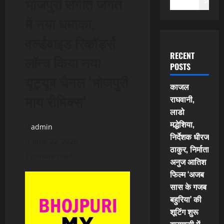
भोजपुरी संगीत जगत
Search
में नया धमाका,
वर्ल्डवाइड रिकॉर्ड्स
RECENT
लॉन्च किया नया
POSTS
यूट्यूब चैनल ‘भोजपुरी
काजल
माय रीमिक्स’
राघवानी,
लाडो
मद्धेशिया,
admin
निर्देशक धीरज
June 22, 2026
ठाकुर, निर्माता
1 minute read
अनुज आतिश
फिल्म ‘अजब
सास के गजब
बहुरिया’ की
शूटिंग शुरू