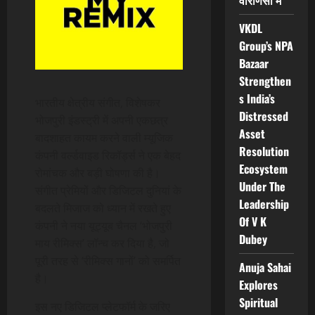
वाराणसी में
VKDL
Group’s NPA
Bazaar
Strengthen
s India’s
भारतीय क्षेत्रीय संगीत, विशेषकर
Distressed
भोजपुरी इंडस्ट्री में अपनी एकछत्र
Asset
बादशाहत कायम करने वाली म्यूजिक
Resolution
कंपनी वर्ल्डवाइड रिकॉर्ड्स ने एक बेहद
Ecosystem
रोमांचक और बड़ी घोषणा की है।
Under The
संगीत प्रेमियों और डिजिटल दुनियां के
Leadership
बदलते मिजाज को ध्यान में रखते हुए
Of V K
कंपनी ने नया यूट्यूब चैनल ‘भोजपुरी
Dubey
माय रीमिक्स’ लॉन्च कर दिया है, जो
पूरी तरह से ‘रीमिक्स गानों’ को समर्पित
Anuja Sahai
है।
Explores
Spiritual
इस नए डिजिटल प्लेटफॉर्म के जरिए