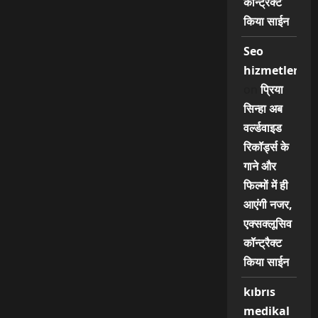
कॉन्ट्रैक्ट
किया साईन
Seo
hizmetleri
on
प्रिया
सिन्हा अब
वर्ल्डवाइड
रिकॉर्ड्स के
गाने और
फिल्मों में ही
आएंगी नजर,
एक्सक्लूसिव
कॉन्ट्रैक्ट
किया साईन
kıbrıs
medikal