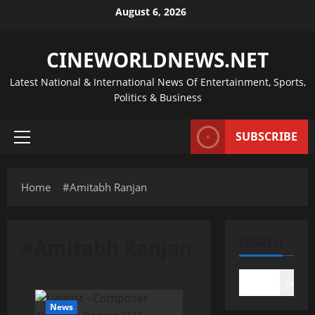
Skip
August 6, 2026
to
content
CINEWORLDNEWS.NET
Latest National & International News Of Entertainment, Sports,
Politics & Business
SUBSCRIBE
Primary
Menu
Home
#Amitabh Ranjan
#Amitabh Ranjan
SEARCH
Search
News