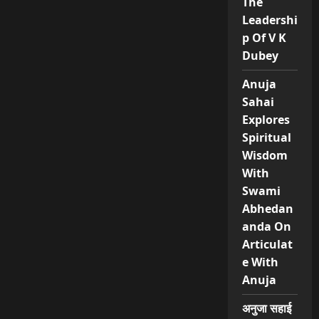
The
From
Journalist
Leadershi
To
Welknown
p Of V K
Lyricist
Dubey
Anuja
Sahai
Explores
Spiritual
Wisdom
With
Swami
Abhedan
anda On
Articulat
e With
Anuja
अनुजा सहाई