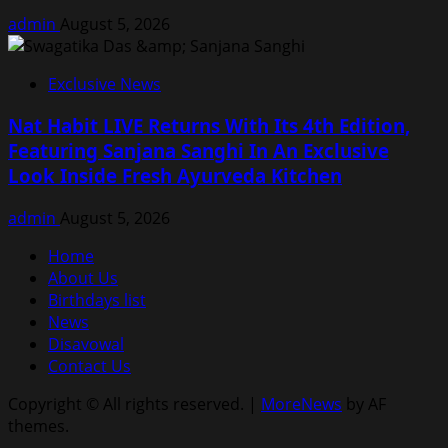
admin
August 5, 2026
Exclusive News
Nat Habit LIVE Returns With Its 4th Edition,
Featuring Sanjana Sanghi In An Exclusive
Look Inside Fresh Ayurveda Kitchen
admin
August 5, 2026
Home
About Us
Birthdays list
News
Disavowal
Contact Us
Copyright © All rights reserved.
|
MoreNews
by AF
themes.