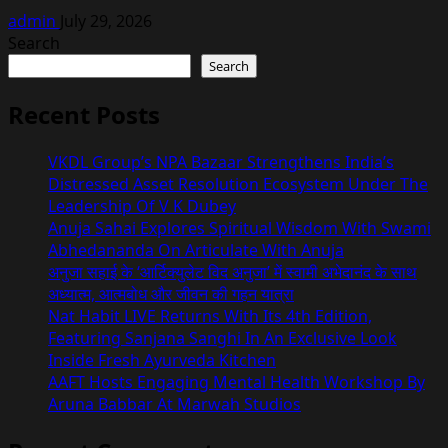
admin
July 29, 2026
Search
Search
Recent Posts
VKDL Group’s NPA Bazaar Strengthens India’s
Distressed Asset Resolution Ecosystem Under The
Leadership Of V K Dubey
Anuja Sahai Explores Spiritual Wisdom With Swami
Abhedananda On Articulate With Anuja
अनुजा सहाई के ‘आर्टिक्युलेट विद अनुजा’ में स्वामी अभेदानंद के साथ
अध्यात्म, आत्मबोध और जीवन की गहन यात्रा
Nat Habit LIVE Returns With Its 4th Edition,
Featuring Sanjana Sanghi In An Exclusive Look
Inside Fresh Ayurveda Kitchen
AAFT Hosts Engaging Mental Health Workshop By
Aruna Babbar At Marwah Studios