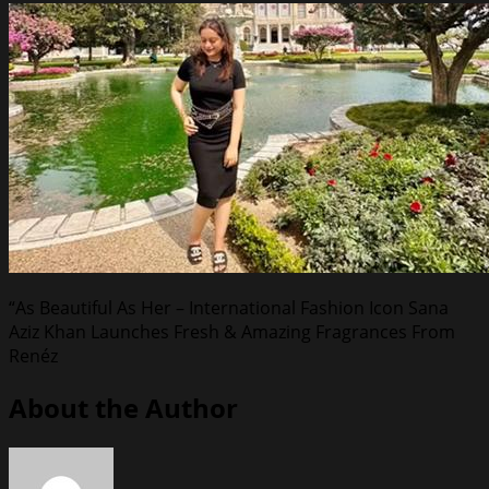
“As Beautiful As Her – International Fashion Icon Sana
Aziz Khan Launches Fresh & Amazing Fragrances From
Renéz
About the Author