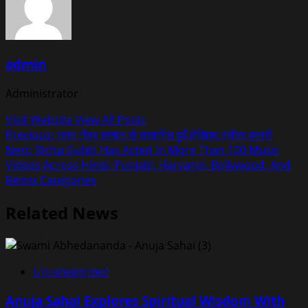
admin
Administrator
Visit Website
View All Posts
Post
Previous:
भारत गौरव सम्मान से सम्मानित हुईं लेखिका रंजीता कुमारी
Next:
Richa Gulati Has Acted In More Than 100 Music
navigation
Videos Across Hindi, Punjabi, Haryanvi, Bollywood, And
Remix Categories
Related News
Uncategorized
Anuja Sahai Explores Spiritual Wisdom With