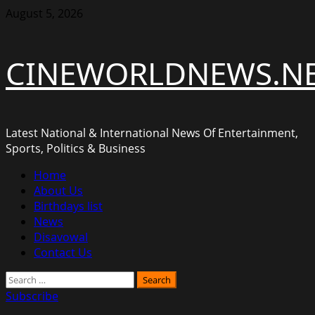
Skip
August 5, 2026
to
content
CINEWORLDNEWS.N
Latest National & International News Of Entertainment,
Sports, Politics & Business
Primary
Home
Menu
About Us
Birthdays list
News
Disavowal
Contact Us
Search
for:
Subscribe