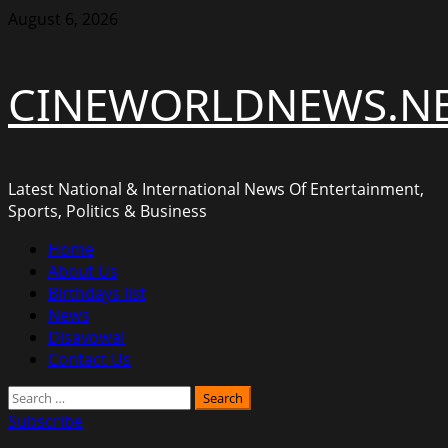
Skip
August 6, 2026
to
content
CINEWORLDNEWS.N
Latest National & International News Of Entertainment,
Sports, Politics & Business
Primary
Home
Menu
About Us
Birthdays list
News
Disavowal
Contact Us
Search
for:
Subscribe